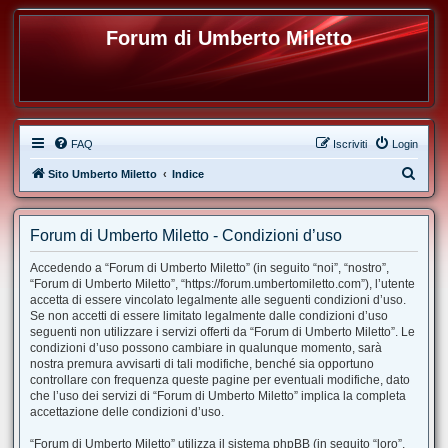
Forum di Umberto Miletto
FAQ
Iscriviti
Login
C
Sito Umberto Miletto
Indice
e
r
Forum di Umberto Miletto - Condizioni d’uso
c
Accedendo a “Forum di Umberto Miletto” (in seguito “noi”, “nostro”,
a
“Forum di Umberto Miletto”, “https://forum.umbertomiletto.com”), l’utente
accetta di essere vincolato legalmente alle seguenti condizioni d’uso.
Se non accetti di essere limitato legalmente dalle condizioni d’uso
seguenti non utilizzare i servizi offerti da “Forum di Umberto Miletto”. Le
condizioni d’uso possono cambiare in qualunque momento, sarà
nostra premura avvisarti di tali modifiche, benché sia opportuno
controllare con frequenza queste pagine per eventuali modifiche, dato
che l’uso dei servizi di “Forum di Umberto Miletto” implica la completa
accettazione delle condizioni d’uso.
“Forum di Umberto Miletto” utilizza il sistema phpBB (in seguito “loro”,