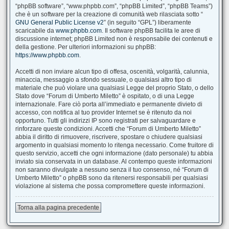
“phpBB software”, “www.phpbb.com”, “phpBB Limited”, “phpBB Teams”)
che è un software per la creazione di comunità web rilasciata sotto “
GNU General Public License v2
” (in seguito “GPL”) liberamente
scaricabile da
www.phpbb.com
. Il software phpBB facilita le aree di
discussione internet; phpBB Limited non è responsabile dei contenuti e
della gestione. Per ulteriori informazioni su phpBB:
https://www.phpbb.com
.
Accetti di non inviare alcun tipo di offesa, oscenità, volgarità, calunnia,
minaccia, messaggio a sfondo sessuale, o qualsiasi altro tipo di
materiale che può violare una qualsiasi Legge del proprio Stato, o dello
Stato dove “Forum di Umberto Miletto” è ospitato, o di una Legge
internazionale. Fare ciò porta all’immediato e permanente divieto di
accesso, con notifica al tuo provider Internet se è ritenuto da noi
opportuno. Tutti gli indirizzi IP sono registrati per salvaguardare e
rinforzare queste condizioni. Accetti che “Forum di Umberto Miletto”
abbia il diritto di rimuovere, riscrivere, spostare o chiudere qualsiasi
argomento in qualsiasi momento lo ritenga necessario. Come fruitore di
questo servizio, accetti che ogni informazione (dato personale) tu abbia
inviato sia conservata in un database. Al contempo queste informazioni
non saranno divulgate a nessuno senza il tuo consenso, né “Forum di
Umberto Miletto” o phpBB sono da ritenersi responsabili per qualsiasi
violazione al sistema che possa compromettere queste informazioni.
Torna alla pagina precedente