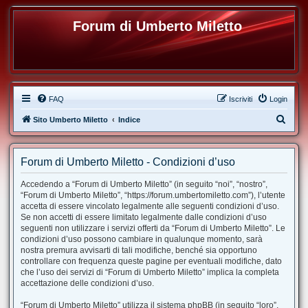
Forum di Umberto Miletto
FAQ
Iscriviti
Login
C
Sito Umberto Miletto
Indice
e
r
Forum di Umberto Miletto - Condizioni d’uso
c
Accedendo a “Forum di Umberto Miletto” (in seguito “noi”, “nostro”,
a
“Forum di Umberto Miletto”, “https://forum.umbertomiletto.com”), l’utente
accetta di essere vincolato legalmente alle seguenti condizioni d’uso.
Se non accetti di essere limitato legalmente dalle condizioni d’uso
seguenti non utilizzare i servizi offerti da “Forum di Umberto Miletto”. Le
condizioni d’uso possono cambiare in qualunque momento, sarà
nostra premura avvisarti di tali modifiche, benché sia opportuno
controllare con frequenza queste pagine per eventuali modifiche, dato
che l’uso dei servizi di “Forum di Umberto Miletto” implica la completa
accettazione delle condizioni d’uso.
“Forum di Umberto Miletto” utilizza il sistema phpBB (in seguito “loro”,