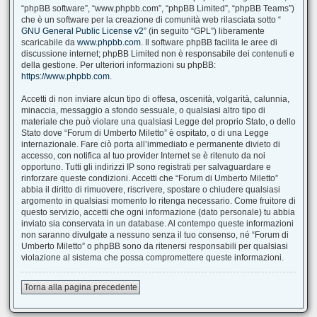
“phpBB software”, “www.phpbb.com”, “phpBB Limited”, “phpBB Teams”)
che è un software per la creazione di comunità web rilasciata sotto “
GNU General Public License v2
” (in seguito “GPL”) liberamente
scaricabile da
www.phpbb.com
. Il software phpBB facilita le aree di
discussione internet; phpBB Limited non è responsabile dei contenuti e
della gestione. Per ulteriori informazioni su phpBB:
https://www.phpbb.com
.
Accetti di non inviare alcun tipo di offesa, oscenità, volgarità, calunnia,
minaccia, messaggio a sfondo sessuale, o qualsiasi altro tipo di
materiale che può violare una qualsiasi Legge del proprio Stato, o dello
Stato dove “Forum di Umberto Miletto” è ospitato, o di una Legge
internazionale. Fare ciò porta all’immediato e permanente divieto di
accesso, con notifica al tuo provider Internet se è ritenuto da noi
opportuno. Tutti gli indirizzi IP sono registrati per salvaguardare e
rinforzare queste condizioni. Accetti che “Forum di Umberto Miletto”
abbia il diritto di rimuovere, riscrivere, spostare o chiudere qualsiasi
argomento in qualsiasi momento lo ritenga necessario. Come fruitore di
questo servizio, accetti che ogni informazione (dato personale) tu abbia
inviato sia conservata in un database. Al contempo queste informazioni
non saranno divulgate a nessuno senza il tuo consenso, né “Forum di
Umberto Miletto” o phpBB sono da ritenersi responsabili per qualsiasi
violazione al sistema che possa compromettere queste informazioni.
Torna alla pagina precedente