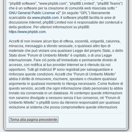
“phpBB software”, “www.phpbb.com”, “phpBB Limited”, “phpBB Teams”)
che è un software per la creazione di comunità web rilasciata sotto “
GNU General Public License v2
” (in seguito “GPL”) liberamente
scaricabile da
www.phpbb.com
. Il software phpBB facilita le aree di
discussione internet; phpBB Limited non è responsabile dei contenuti e
della gestione. Per ulteriori informazioni su phpBB:
https://www.phpbb.com
.
Accetti di non inviare alcun tipo di offesa, oscenità, volgarità, calunnia,
minaccia, messaggio a sfondo sessuale, o qualsiasi altro tipo di
materiale che può violare una qualsiasi Legge del proprio Stato, o dello
Stato dove “Forum di Umberto Miletto” è ospitato, o di una Legge
internazionale. Fare ciò porta all’immediato e permanente divieto di
accesso, con notifica al tuo provider Internet se è ritenuto da noi
opportuno. Tutti gli indirizzi IP sono registrati per salvaguardare e
rinforzare queste condizioni. Accetti che “Forum di Umberto Miletto”
abbia il diritto di rimuovere, riscrivere, spostare o chiudere qualsiasi
argomento in qualsiasi momento lo ritenga necessario. Come fruitore di
questo servizio, accetti che ogni informazione (dato personale) tu abbia
inviato sia conservata in un database. Al contempo queste informazioni
non saranno divulgate a nessuno senza il tuo consenso, né “Forum di
Umberto Miletto” o phpBB sono da ritenersi responsabili per qualsiasi
violazione al sistema che possa compromettere queste informazioni.
Torna alla pagina precedente