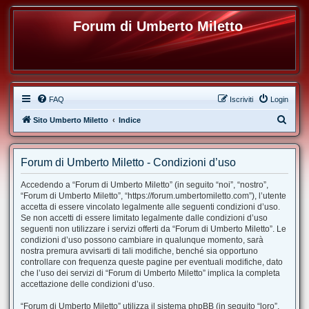
Forum di Umberto Miletto
FAQ
Iscriviti
Login
C
Sito Umberto Miletto
Indice
e
r
Forum di Umberto Miletto - Condizioni d’uso
c
Accedendo a “Forum di Umberto Miletto” (in seguito “noi”, “nostro”,
a
“Forum di Umberto Miletto”, “https://forum.umbertomiletto.com”), l’utente
accetta di essere vincolato legalmente alle seguenti condizioni d’uso.
Se non accetti di essere limitato legalmente dalle condizioni d’uso
seguenti non utilizzare i servizi offerti da “Forum di Umberto Miletto”. Le
condizioni d’uso possono cambiare in qualunque momento, sarà
nostra premura avvisarti di tali modifiche, benché sia opportuno
controllare con frequenza queste pagine per eventuali modifiche, dato
che l’uso dei servizi di “Forum di Umberto Miletto” implica la completa
accettazione delle condizioni d’uso.
“Forum di Umberto Miletto” utilizza il sistema phpBB (in seguito “loro”,