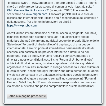
“phpBB software”, “www.phpbb.com”, “phpBB Limited”, “phpBB Teams”)
che è un software per la creazione di comunità web rilasciata sotto “
GNU General Public License v2
” (in seguito “GPL”) liberamente
scaricabile da
www.phpbb.com
. Il software phpBB facilita le aree di
discussione internet; phpBB Limited non è responsabile dei contenuti e
della gestione. Per ulteriori informazioni su phpBB:
https://www.phpbb.com
.
Accetti di non inviare alcun tipo di offesa, oscenità, volgarità, calunnia,
minaccia, messaggio a sfondo sessuale, o qualsiasi altro tipo di
materiale che può violare una qualsiasi Legge del proprio Stato, o dello
Stato dove “Forum di Umberto Miletto” è ospitato, o di una Legge
internazionale. Fare ciò porta all’immediato e permanente divieto di
accesso, con notifica al tuo provider Internet se è ritenuto da noi
opportuno. Tutti gli indirizzi IP sono registrati per salvaguardare e
rinforzare queste condizioni. Accetti che “Forum di Umberto Miletto”
abbia il diritto di rimuovere, riscrivere, spostare o chiudere qualsiasi
argomento in qualsiasi momento lo ritenga necessario. Come fruitore di
questo servizio, accetti che ogni informazione (dato personale) tu abbia
inviato sia conservata in un database. Al contempo queste informazioni
non saranno divulgate a nessuno senza il tuo consenso, né “Forum di
Umberto Miletto” o phpBB sono da ritenersi responsabili per qualsiasi
violazione al sistema che possa compromettere queste informazioni.
Torna alla pagina precedente