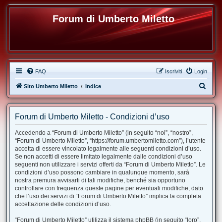
Forum di Umberto Miletto
FAQ
Iscriviti
Login
C
Sito Umberto Miletto
Indice
e
r
Forum di Umberto Miletto - Condizioni d’uso
c
Accedendo a “Forum di Umberto Miletto” (in seguito “noi”, “nostro”,
a
“Forum di Umberto Miletto”, “https://forum.umbertomiletto.com”), l’utente
accetta di essere vincolato legalmente alle seguenti condizioni d’uso.
Se non accetti di essere limitato legalmente dalle condizioni d’uso
seguenti non utilizzare i servizi offerti da “Forum di Umberto Miletto”. Le
condizioni d’uso possono cambiare in qualunque momento, sarà
nostra premura avvisarti di tali modifiche, benché sia opportuno
controllare con frequenza queste pagine per eventuali modifiche, dato
che l’uso dei servizi di “Forum di Umberto Miletto” implica la completa
accettazione delle condizioni d’uso.
“Forum di Umberto Miletto” utilizza il sistema phpBB (in seguito “loro”,