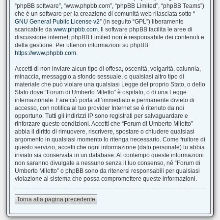
“phpBB software”, “www.phpbb.com”, “phpBB Limited”, “phpBB Teams”)
che è un software per la creazione di comunità web rilasciata sotto “
GNU General Public License v2
” (in seguito “GPL”) liberamente
scaricabile da
www.phpbb.com
. Il software phpBB facilita le aree di
discussione internet; phpBB Limited non è responsabile dei contenuti e
della gestione. Per ulteriori informazioni su phpBB:
https://www.phpbb.com
.
Accetti di non inviare alcun tipo di offesa, oscenità, volgarità, calunnia,
minaccia, messaggio a sfondo sessuale, o qualsiasi altro tipo di
materiale che può violare una qualsiasi Legge del proprio Stato, o dello
Stato dove “Forum di Umberto Miletto” è ospitato, o di una Legge
internazionale. Fare ciò porta all’immediato e permanente divieto di
accesso, con notifica al tuo provider Internet se è ritenuto da noi
opportuno. Tutti gli indirizzi IP sono registrati per salvaguardare e
rinforzare queste condizioni. Accetti che “Forum di Umberto Miletto”
abbia il diritto di rimuovere, riscrivere, spostare o chiudere qualsiasi
argomento in qualsiasi momento lo ritenga necessario. Come fruitore di
questo servizio, accetti che ogni informazione (dato personale) tu abbia
inviato sia conservata in un database. Al contempo queste informazioni
non saranno divulgate a nessuno senza il tuo consenso, né “Forum di
Umberto Miletto” o phpBB sono da ritenersi responsabili per qualsiasi
violazione al sistema che possa compromettere queste informazioni.
Torna alla pagina precedente