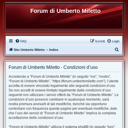
Forum di Umberto Miletto
FAQ
Iscriviti
Login
C
Sito Umberto Miletto
Indice
e
r
Forum di Umberto Miletto - Condizioni d’uso
c
Accedendo a “Forum di Umberto Miletto” (in seguito “noi”, “nostro”,
a
“Forum di Umberto Miletto”, “https://forum.umbertomiletto.com”), l’utente
accetta di essere vincolato legalmente alle seguenti condizioni d’uso.
Se non accetti di essere limitato legalmente dalle condizioni d’uso
seguenti non utilizzare i servizi offerti da “Forum di Umberto Miletto”. Le
condizioni d’uso possono cambiare in qualunque momento, sarà
nostra premura avvisarti di tali modifiche, benché sia opportuno
controllare con frequenza queste pagine per eventuali modifiche, dato
che l’uso dei servizi di “Forum di Umberto Miletto” implica la completa
accettazione delle condizioni d’uso.
“Forum di Umberto Miletto” utilizza il sistema phpBB (in seguito “loro”,