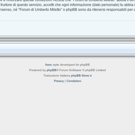
are e rinforzare queste condizioni. Accetti che “Forum di Umberto Miletto” abbia il dir
uitore di questo servizio, accetti che ogni informazione (dato personale) tu abbia
nsenso, né “Forum di Umberto Miletto” o phpBB sono da ritenersi responsabili per
Aero
style developed for phpBB
Powered by
phpBB
® Forum Software © phpBB Limited
Traduzione Italiana
phpBB-Store.it
Privacy
|
Condizioni