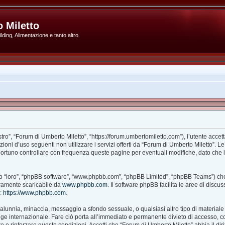
 Miletto
ding, Alimentazione e tanto altro
ro”, “Forum di Umberto Miletto”, “https://forum.umbertomiletto.com”), l’utente accet
izioni d’uso seguenti non utilizzare i servizi offerti da “Forum di Umberto Miletto
portuno controllare con frequenza queste pagine per eventuali modifiche, dato che l’
ito “loro”, “phpBB software”, “www.phpbb.com”, “phpBB Limited”, “phpBB Teams”) che
beramente scaricabile da
www.phpbb.com
. Il software phpBB facilita le aree di disc
B:
https://www.phpbb.com
.
à, calunnia, minaccia, messaggio a sfondo sessuale, o qualsiasi altro tipo di material
e internazionale. Fare ciò porta all’immediato e permanente divieto di accesso, con 