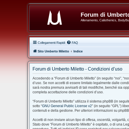
Forum di Umberto
Allenamento, Calisthenics, BodyBuil
Collegamenti Rapidi
FAQ
Sito Umberto Miletto
Indice
Forum di Umberto Miletto - Condizioni d’uso
Accedendo a “Forum di Umberto Miletto” (in seguito “noi”, “nost
d’uso. Se non accetti di essere limitato legalmente dalle cond
sarà nostra premura avvisarti di tali modifiche, benché sia op
completa accettazione delle condizioni d’uso.
“Forum di Umberto Miletto” utilizza il sistema phpBB (in segu
sotto “
GNU General Public License v2
” (in seguito “GPL”) li
contenuti e della gestione. Per ulteriori informazioni su phpB
Accetti di non inviare alcun tipo di offesa, oscenità, volgarit
Stato dove “Forum di Umberto Miletto” è ospitato, o di una Legg