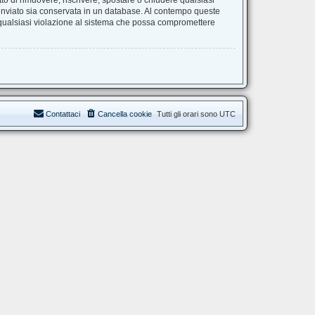
itto di rimuovere, riscrivere, spostare o chiudere qualsiasi
 inviato sia conservata in un database. Al contempo queste
 qualsiasi violazione al sistema che possa compromettere
Contattaci
Cancella cookie
Tutti gli orari sono
UTC