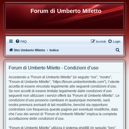
Forum di Umberto Miletto
FAQ
Iscriviti
Login
C
Sito Umberto Miletto
Indice
e
r
Forum di Umberto Miletto - Condizioni d’uso
c
Accedendo a “Forum di Umberto Miletto” (in seguito “noi”, “nostro”,
a
“Forum di Umberto Miletto”, “https://forum.umbertomiletto.com”), l’utente
accetta di essere vincolato legalmente alle seguenti condizioni d’uso.
Se non accetti di essere limitato legalmente dalle condizioni d’uso
seguenti non utilizzare i servizi offerti da “Forum di Umberto Miletto”. Le
condizioni d’uso possono cambiare in qualunque momento, sarà
nostra premura avvisarti di tali modifiche, benché sia opportuno
controllare con frequenza queste pagine per eventuali modifiche, dato
che l’uso dei servizi di “Forum di Umberto Miletto” implica la completa
accettazione delle condizioni d’uso.
“Forum di Umberto Miletto” utilizza il sistema phpBB (in seguito “loro”,