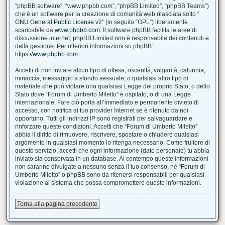
“phpBB software”, “www.phpbb.com”, “phpBB Limited”, “phpBB Teams”)
che è un software per la creazione di comunità web rilasciata sotto “
GNU General Public License v2
” (in seguito “GPL”) liberamente
scaricabile da
www.phpbb.com
. Il software phpBB facilita le aree di
discussione internet; phpBB Limited non è responsabile dei contenuti e
della gestione. Per ulteriori informazioni su phpBB:
https://www.phpbb.com
.
Accetti di non inviare alcun tipo di offesa, oscenità, volgarità, calunnia,
minaccia, messaggio a sfondo sessuale, o qualsiasi altro tipo di
materiale che può violare una qualsiasi Legge del proprio Stato, o dello
Stato dove “Forum di Umberto Miletto” è ospitato, o di una Legge
internazionale. Fare ciò porta all’immediato e permanente divieto di
accesso, con notifica al tuo provider Internet se è ritenuto da noi
opportuno. Tutti gli indirizzi IP sono registrati per salvaguardare e
rinforzare queste condizioni. Accetti che “Forum di Umberto Miletto”
abbia il diritto di rimuovere, riscrivere, spostare o chiudere qualsiasi
argomento in qualsiasi momento lo ritenga necessario. Come fruitore di
questo servizio, accetti che ogni informazione (dato personale) tu abbia
inviato sia conservata in un database. Al contempo queste informazioni
non saranno divulgate a nessuno senza il tuo consenso, né “Forum di
Umberto Miletto” o phpBB sono da ritenersi responsabili per qualsiasi
violazione al sistema che possa compromettere queste informazioni.
Torna alla pagina precedente