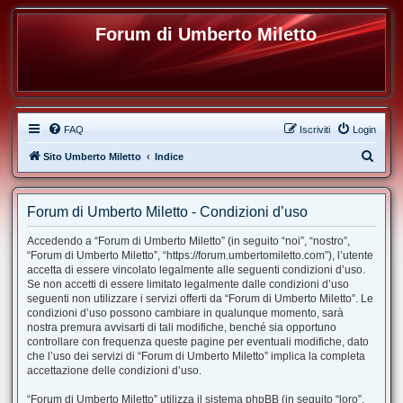
Forum di Umberto Miletto
FAQ
Iscriviti
Login
C
Sito Umberto Miletto
Indice
e
r
Forum di Umberto Miletto - Condizioni d’uso
c
Accedendo a “Forum di Umberto Miletto” (in seguito “noi”, “nostro”,
a
“Forum di Umberto Miletto”, “https://forum.umbertomiletto.com”), l’utente
accetta di essere vincolato legalmente alle seguenti condizioni d’uso.
Se non accetti di essere limitato legalmente dalle condizioni d’uso
seguenti non utilizzare i servizi offerti da “Forum di Umberto Miletto”. Le
condizioni d’uso possono cambiare in qualunque momento, sarà
nostra premura avvisarti di tali modifiche, benché sia opportuno
controllare con frequenza queste pagine per eventuali modifiche, dato
che l’uso dei servizi di “Forum di Umberto Miletto” implica la completa
accettazione delle condizioni d’uso.
“Forum di Umberto Miletto” utilizza il sistema phpBB (in seguito “loro”,