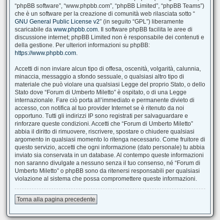
“phpBB software”, “www.phpbb.com”, “phpBB Limited”, “phpBB Teams”)
che è un software per la creazione di comunità web rilasciata sotto “
GNU General Public License v2
” (in seguito “GPL”) liberamente
scaricabile da
www.phpbb.com
. Il software phpBB facilita le aree di
discussione internet; phpBB Limited non è responsabile dei contenuti e
della gestione. Per ulteriori informazioni su phpBB:
https://www.phpbb.com
.
Accetti di non inviare alcun tipo di offesa, oscenità, volgarità, calunnia,
minaccia, messaggio a sfondo sessuale, o qualsiasi altro tipo di
materiale che può violare una qualsiasi Legge del proprio Stato, o dello
Stato dove “Forum di Umberto Miletto” è ospitato, o di una Legge
internazionale. Fare ciò porta all’immediato e permanente divieto di
accesso, con notifica al tuo provider Internet se è ritenuto da noi
opportuno. Tutti gli indirizzi IP sono registrati per salvaguardare e
rinforzare queste condizioni. Accetti che “Forum di Umberto Miletto”
abbia il diritto di rimuovere, riscrivere, spostare o chiudere qualsiasi
argomento in qualsiasi momento lo ritenga necessario. Come fruitore di
questo servizio, accetti che ogni informazione (dato personale) tu abbia
inviato sia conservata in un database. Al contempo queste informazioni
non saranno divulgate a nessuno senza il tuo consenso, né “Forum di
Umberto Miletto” o phpBB sono da ritenersi responsabili per qualsiasi
violazione al sistema che possa compromettere queste informazioni.
Torna alla pagina precedente