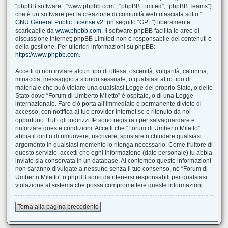
“phpBB software”, “www.phpbb.com”, “phpBB Limited”, “phpBB Teams”)
che è un software per la creazione di comunità web rilasciata sotto “
GNU General Public License v2
” (in seguito “GPL”) liberamente
scaricabile da
www.phpbb.com
. Il software phpBB facilita le aree di
discussione internet; phpBB Limited non è responsabile dei contenuti e
della gestione. Per ulteriori informazioni su phpBB:
https://www.phpbb.com
.
Accetti di non inviare alcun tipo di offesa, oscenità, volgarità, calunnia,
minaccia, messaggio a sfondo sessuale, o qualsiasi altro tipo di
materiale che può violare una qualsiasi Legge del proprio Stato, o dello
Stato dove “Forum di Umberto Miletto” è ospitato, o di una Legge
internazionale. Fare ciò porta all’immediato e permanente divieto di
accesso, con notifica al tuo provider Internet se è ritenuto da noi
opportuno. Tutti gli indirizzi IP sono registrati per salvaguardare e
rinforzare queste condizioni. Accetti che “Forum di Umberto Miletto”
abbia il diritto di rimuovere, riscrivere, spostare o chiudere qualsiasi
argomento in qualsiasi momento lo ritenga necessario. Come fruitore di
questo servizio, accetti che ogni informazione (dato personale) tu abbia
inviato sia conservata in un database. Al contempo queste informazioni
non saranno divulgate a nessuno senza il tuo consenso, né “Forum di
Umberto Miletto” o phpBB sono da ritenersi responsabili per qualsiasi
violazione al sistema che possa compromettere queste informazioni.
Torna alla pagina precedente