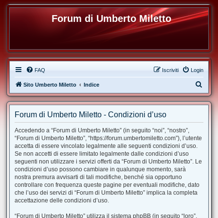
Forum di Umberto Miletto
FAQ
Iscriviti
Login
C
Sito Umberto Miletto
Indice
e
r
Forum di Umberto Miletto - Condizioni d’uso
c
Accedendo a “Forum di Umberto Miletto” (in seguito “noi”, “nostro”,
a
“Forum di Umberto Miletto”, “https://forum.umbertomiletto.com”), l’utente
accetta di essere vincolato legalmente alle seguenti condizioni d’uso.
Se non accetti di essere limitato legalmente dalle condizioni d’uso
seguenti non utilizzare i servizi offerti da “Forum di Umberto Miletto”. Le
condizioni d’uso possono cambiare in qualunque momento, sarà
nostra premura avvisarti di tali modifiche, benché sia opportuno
controllare con frequenza queste pagine per eventuali modifiche, dato
che l’uso dei servizi di “Forum di Umberto Miletto” implica la completa
accettazione delle condizioni d’uso.
“Forum di Umberto Miletto” utilizza il sistema phpBB (in seguito “loro”,