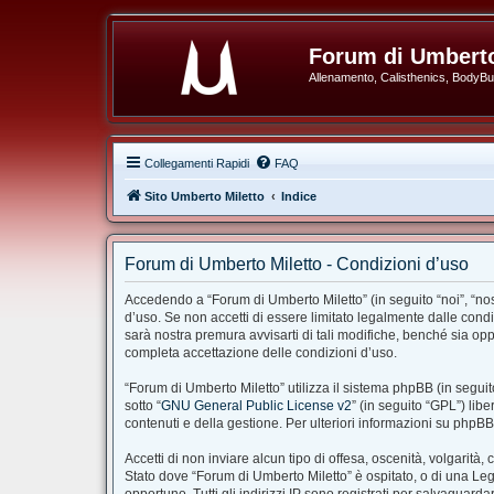
Forum di Umberto
Allenamento, Calisthenics, BodyBuil
Collegamenti Rapidi
FAQ
Sito Umberto Miletto
Indice
Forum di Umberto Miletto - Condizioni d’uso
Accedendo a “Forum di Umberto Miletto” (in seguito “noi”, “nost
d’uso. Se non accetti di essere limitato legalmente dalle cond
sarà nostra premura avvisarti di tali modifiche, benché sia op
completa accettazione delle condizioni d’uso.
“Forum di Umberto Miletto” utilizza il sistema phpBB (in segu
sotto “
GNU General Public License v2
” (in seguito “GPL”) li
contenuti e della gestione. Per ulteriori informazioni su phpB
Accetti di non inviare alcun tipo di offesa, oscenità, volgarit
Stato dove “Forum di Umberto Miletto” è ospitato, o di una Legg