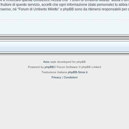
are e rinforzare queste condizioni. Accetti che “Forum di Umberto Miletto” abbia il dir
uitore di questo servizio, accetti che ogni informazione (dato personale) tu abbia
nsenso, né “Forum di Umberto Miletto” o phpBB sono da ritenersi responsabili per
Aero
style developed for phpBB
Powered by
phpBB
® Forum Software © phpBB Limited
Traduzione Italiana
phpBB-Store.it
Privacy
|
Condizioni