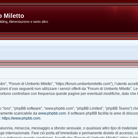
 Miletto
ding, Alimentazione e tanto altro
ro”, “Forum di Umberto Miletto”, “https://forum.umbertomiletto.com”), l’utente accet
izioni d’uso seguenti non utilizzare i servizi offerti da “Forum di Umberto Miletto
portuno controllare con frequenza queste pagine per eventuali modifiche, dato che l’
ito “loro”, “phpBB software”, “www.phpbb.com”, “phpBB Limited”, “phpBB Teams”) che
beramente scaricabile da
www.phpbb.com
. Il software phpBB facilita le aree di disc
B:
https://www.phpbb.com
.
à, calunnia, minaccia, messaggio a sfondo sessuale, o qualsiasi altro tipo di material
e internazionale. Fare ciò porta all’immediato e permanente divieto di accesso, con 