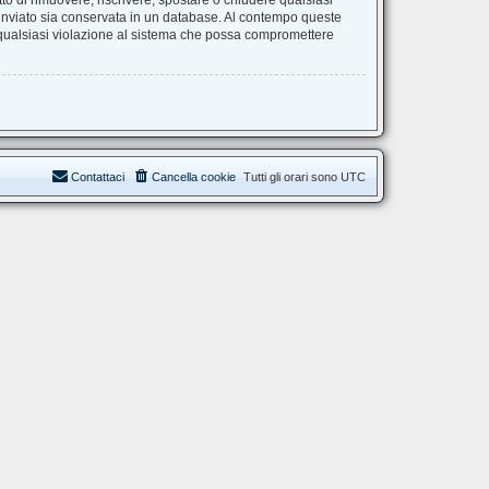
itto di rimuovere, riscrivere, spostare o chiudere qualsiasi
 inviato sia conservata in un database. Al contempo queste
 qualsiasi violazione al sistema che possa compromettere
Contattaci
Cancella cookie
Tutti gli orari sono
UTC