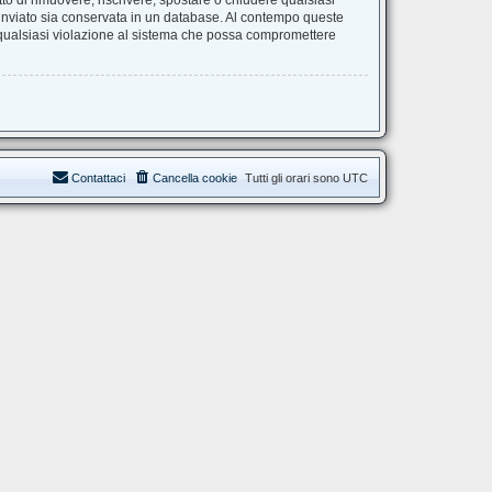
itto di rimuovere, riscrivere, spostare o chiudere qualsiasi
 inviato sia conservata in un database. Al contempo queste
 qualsiasi violazione al sistema che possa compromettere
Contattaci
Cancella cookie
Tutti gli orari sono
UTC