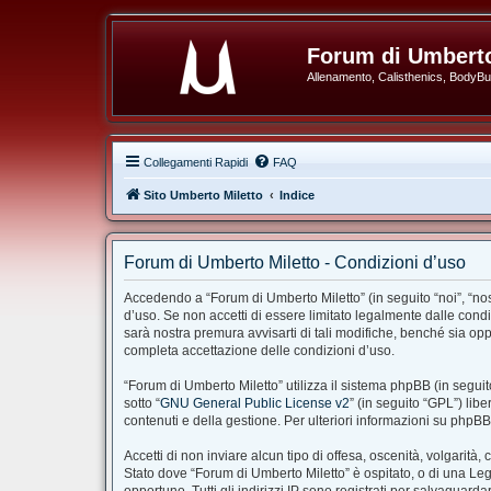
Forum di Umberto
Allenamento, Calisthenics, BodyBuil
Collegamenti Rapidi
FAQ
Sito Umberto Miletto
Indice
Forum di Umberto Miletto - Condizioni d’uso
Accedendo a “Forum di Umberto Miletto” (in seguito “noi”, “nost
d’uso. Se non accetti di essere limitato legalmente dalle cond
sarà nostra premura avvisarti di tali modifiche, benché sia op
completa accettazione delle condizioni d’uso.
“Forum di Umberto Miletto” utilizza il sistema phpBB (in segu
sotto “
GNU General Public License v2
” (in seguito “GPL”) li
contenuti e della gestione. Per ulteriori informazioni su phpB
Accetti di non inviare alcun tipo di offesa, oscenità, volgarit
Stato dove “Forum di Umberto Miletto” è ospitato, o di una Legg