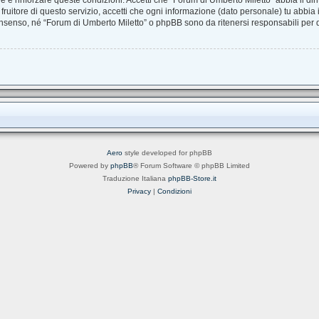
are e rinforzare queste condizioni. Accetti che “Forum di Umberto Miletto” abbia il dir
uitore di questo servizio, accetti che ogni informazione (dato personale) tu abbia
nsenso, né “Forum di Umberto Miletto” o phpBB sono da ritenersi responsabili per
Aero
style developed for phpBB
Powered by
phpBB
® Forum Software © phpBB Limited
Traduzione Italiana
phpBB-Store.it
Privacy
|
Condizioni