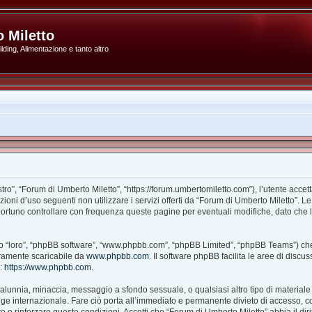
 Miletto
ding, Alimentazione e tanto altro
ro”, “Forum di Umberto Miletto”, “https://forum.umbertomiletto.com”), l’utente accet
izioni d’uso seguenti non utilizzare i servizi offerti da “Forum di Umberto Miletto
portuno controllare con frequenza queste pagine per eventuali modifiche, dato che l’
ito “loro”, “phpBB software”, “www.phpbb.com”, “phpBB Limited”, “phpBB Teams”) che
beramente scaricabile da
www.phpbb.com
. Il software phpBB facilita le aree di disc
B:
https://www.phpbb.com
.
à, calunnia, minaccia, messaggio a sfondo sessuale, o qualsiasi altro tipo di material
e internazionale. Fare ciò porta all’immediato e permanente divieto di accesso, con 