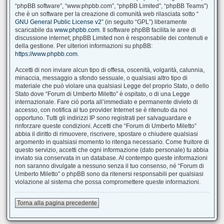
“phpBB software”, “www.phpbb.com”, “phpBB Limited”, “phpBB Teams”)
che è un software per la creazione di comunità web rilasciata sotto “
GNU General Public License v2
” (in seguito “GPL”) liberamente
scaricabile da
www.phpbb.com
. Il software phpBB facilita le aree di
discussione internet; phpBB Limited non è responsabile dei contenuti e
della gestione. Per ulteriori informazioni su phpBB:
https://www.phpbb.com
.
Accetti di non inviare alcun tipo di offesa, oscenità, volgarità, calunnia,
minaccia, messaggio a sfondo sessuale, o qualsiasi altro tipo di
materiale che può violare una qualsiasi Legge del proprio Stato, o dello
Stato dove “Forum di Umberto Miletto” è ospitato, o di una Legge
internazionale. Fare ciò porta all’immediato e permanente divieto di
accesso, con notifica al tuo provider Internet se è ritenuto da noi
opportuno. Tutti gli indirizzi IP sono registrati per salvaguardare e
rinforzare queste condizioni. Accetti che “Forum di Umberto Miletto”
abbia il diritto di rimuovere, riscrivere, spostare o chiudere qualsiasi
argomento in qualsiasi momento lo ritenga necessario. Come fruitore di
questo servizio, accetti che ogni informazione (dato personale) tu abbia
inviato sia conservata in un database. Al contempo queste informazioni
non saranno divulgate a nessuno senza il tuo consenso, né “Forum di
Umberto Miletto” o phpBB sono da ritenersi responsabili per qualsiasi
violazione al sistema che possa compromettere queste informazioni.
Torna alla pagina precedente