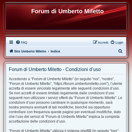
Forum di Umberto Miletto
FAQ
Iscriviti
Login
C
Sito Umberto Miletto
Indice
e
r
Forum di Umberto Miletto - Condizioni d’uso
c
Accedendo a “Forum di Umberto Miletto” (in seguito “noi”, “nostro”,
a
“Forum di Umberto Miletto”, “https://forum.umbertomiletto.com”), l’utente
accetta di essere vincolato legalmente alle seguenti condizioni d’uso.
Se non accetti di essere limitato legalmente dalle condizioni d’uso
seguenti non utilizzare i servizi offerti da “Forum di Umberto Miletto”. Le
condizioni d’uso possono cambiare in qualunque momento, sarà
nostra premura avvisarti di tali modifiche, benché sia opportuno
controllare con frequenza queste pagine per eventuali modifiche, dato
che l’uso dei servizi di “Forum di Umberto Miletto” implica la completa
accettazione delle condizioni d’uso.
“Forum di Umberto Miletto” utilizza il sistema phpBB (in seguito “loro”,