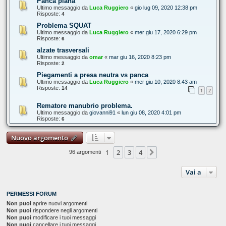
Panca piana
Ultimo messaggio da
Luca Ruggiero
«
gio lug 09, 2020 12:38 pm
Risposte:
4
Problema SQUAT
Ultimo messaggio da
Luca Ruggiero
«
mer giu 17, 2020 6:29 pm
Risposte:
6
alzate trasversali
Ultimo messaggio da
omar
«
mar giu 16, 2020 8:23 pm
Risposte:
2
Piegamenti a presa neutra vs panca
Ultimo messaggio da
Luca Ruggiero
«
mer giu 10, 2020 8:43 am
Risposte:
14
1
2
Rematore manubrio problema.
Ultimo messaggio da
giovanni91
«
lun giu 08, 2020 4:01 pm
Risposte:
6
Nuovo argomento
1
2
3
4
Prossimo
96 argomenti
Vai a
PERMESSI FORUM
Non puoi
aprire nuovi argomenti
Non puoi
rispondere negli argomenti
Non puoi
modificare i tuoi messaggi
Non puoi
cancellare i tuoi messaggi