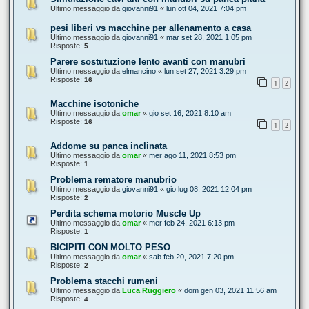
Ultimo messaggio da
giovanni91
«
lun ott 04, 2021 7:04 pm
pesi liberi vs macchine per allenamento a casa
Ultimo messaggio da
giovanni91
«
mar set 28, 2021 1:05 pm
Risposte:
5
Parere sostutuzione lento avanti con manubri
Ultimo messaggio da
elmancino
«
lun set 27, 2021 3:29 pm
Risposte:
16
1
2
Macchine isotoniche
Ultimo messaggio da
omar
«
gio set 16, 2021 8:10 am
Risposte:
16
1
2
Addome su panca inclinata
Ultimo messaggio da
omar
«
mer ago 11, 2021 8:53 pm
Risposte:
1
Problema rematore manubrio
Ultimo messaggio da
giovanni91
«
gio lug 08, 2021 12:04 pm
Risposte:
2
Perdita schema motorio Muscle Up
Ultimo messaggio da
omar
«
mer feb 24, 2021 6:13 pm
Risposte:
1
BICIPITI CON MOLTO PESO
Ultimo messaggio da
omar
«
sab feb 20, 2021 7:20 pm
Risposte:
2
Problema stacchi rumeni
Ultimo messaggio da
Luca Ruggiero
«
dom gen 03, 2021 11:56 am
Risposte:
4