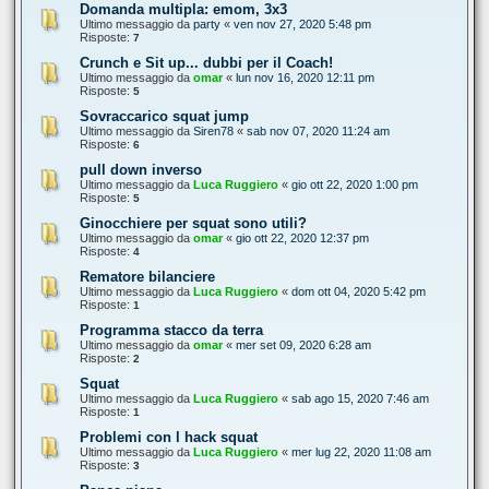
Domanda multipla: emom, 3x3
Ultimo messaggio da
party
«
ven nov 27, 2020 5:48 pm
Risposte:
7
Crunch e Sit up... dubbi per il Coach!
Ultimo messaggio da
omar
«
lun nov 16, 2020 12:11 pm
Risposte:
5
Sovraccarico squat jump
Ultimo messaggio da
Siren78
«
sab nov 07, 2020 11:24 am
Risposte:
6
pull down inverso
Ultimo messaggio da
Luca Ruggiero
«
gio ott 22, 2020 1:00 pm
Risposte:
5
Ginocchiere per squat sono utili?
Ultimo messaggio da
omar
«
gio ott 22, 2020 12:37 pm
Risposte:
4
Rematore bilanciere
Ultimo messaggio da
Luca Ruggiero
«
dom ott 04, 2020 5:42 pm
Risposte:
1
Programma stacco da terra
Ultimo messaggio da
omar
«
mer set 09, 2020 6:28 am
Risposte:
2
Squat
Ultimo messaggio da
Luca Ruggiero
«
sab ago 15, 2020 7:46 am
Risposte:
1
Problemi con l hack squat
Ultimo messaggio da
Luca Ruggiero
«
mer lug 22, 2020 11:08 am
Risposte:
3