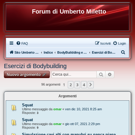
Forum di Umberto Miletto
FAQ
Iscriviti
Login
C
Sito Umberto Miletto
Indice
BodyBuildding e Allenamento con i Pesi
Esercizi di Bodybuilding
e
Esercizi di Bodybuilding
r
Cerca
Ricerca ava
Nuovo argomento
c
a
1
2
3
4
Prossimo
96 argomenti
Argomenti
Squat
Ultimo messaggio da
omar
«
ven dic 10, 2021 8:25 am
Risposte:
3
Squat
Ultimo messaggio da
omar
«
gio ott 07, 2021 2:29 pm
Risposte:
9
Simulazione cavi alti con manubri su panca piana