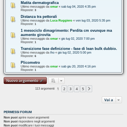
Matita dermatografica
Ultimo messaggio da
omar
«
sab lug 04, 2020 4:35 pm
Risposte:
3
Distanza tra pettorali
Ultimo messaggio da
Luca Ruggiero
«
ven lug 03, 2020 5:35 pm
Risposte:
1
1 mesociclo dimagrimento: Perdita cm ovunque ma
aumento girovita
Ultimo messaggio da
omar
«
gio lug 02, 2020 7:00 pm
Risposte:
1
Transizione fase definizione - fase di lean bulk dubbio.
Ultimo messaggio da
Iho
«
gio lug 02, 2020 5:00 pm
Risposte:
6
Plicometro
Ultimo messaggio da
omar
«
sab giu 20, 2020 4:16 pm
Risposte:
1
Nuovo argomento
1
2
3
4
5
Prossimo
113 argomenti
Vai a
PERMESSI FORUM
Non puoi
aprire nuovi argomenti
Non puoi
rispondere negli argomenti
Non puoi
modificare i tuoi messaggi