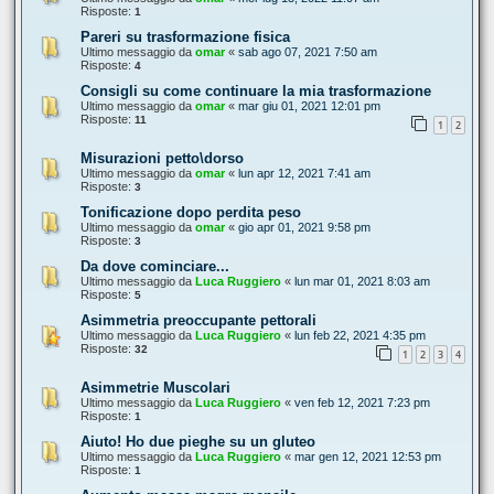
Risposte:
1
Pareri su trasformazione fisica
Ultimo messaggio da
omar
«
sab ago 07, 2021 7:50 am
Risposte:
4
Consigli su come continuare la mia trasformazione
Ultimo messaggio da
omar
«
mar giu 01, 2021 12:01 pm
Risposte:
11
1
2
Misurazioni petto\dorso
Ultimo messaggio da
omar
«
lun apr 12, 2021 7:41 am
Risposte:
3
Tonificazione dopo perdita peso
Ultimo messaggio da
omar
«
gio apr 01, 2021 9:58 pm
Risposte:
3
Da dove cominciare...
Ultimo messaggio da
Luca Ruggiero
«
lun mar 01, 2021 8:03 am
Risposte:
5
Asimmetria preoccupante pettorali
Ultimo messaggio da
Luca Ruggiero
«
lun feb 22, 2021 4:35 pm
Risposte:
32
1
2
3
4
Asimmetrie Muscolari
Ultimo messaggio da
Luca Ruggiero
«
ven feb 12, 2021 7:23 pm
Risposte:
1
Aiuto! Ho due pieghe su un gluteo
Ultimo messaggio da
Luca Ruggiero
«
mar gen 12, 2021 12:53 pm
Risposte:
1