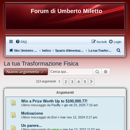
Forum di Umberto Miletto
FAQ
Iscriviti
Login
C
Sito Umberto Miletto
Indice
Spazio Alimentazione e Diete
La tua Trasformazione Fisica
e
La tua Trasformazione Fisica
r
Cerca
Ricerca ava
Nuovo argomento
c
a
1
2
3
4
5
Prossimo
113 argomenti
Argomenti
Win a Prize Worth Up to $100,000.77!
Ultimo messaggio da
Paulfly
«
gio ott 23, 2025 7:10 am
Motivazione
Ultimo messaggio da
Enri
«
mar nov 12, 2024 3:17 pm
Un parere...
Ultimo messaggio da
omar
«
mer lug 13, 2022 11:07 am