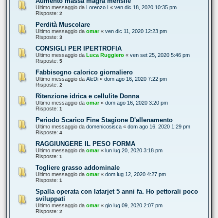
Aumento massa magra mensile
Ultimo messaggio da
Lorenzo I
«
ven dic 18, 2020 10:35 pm
Risposte:
2
Perdità Muscolare
Ultimo messaggio da
omar
«
ven dic 11, 2020 12:23 pm
Risposte:
3
CONSIGLI PER IPERTROFIA
Ultimo messaggio da
Luca Ruggiero
«
ven set 25, 2020 5:46 pm
Risposte:
5
Fabbisogno calorico giornaliero
Ultimo messaggio da
AleDi
«
dom ago 16, 2020 7:22 pm
Risposte:
2
Ritenzione idrica e cellulite Donna
Ultimo messaggio da
omar
«
dom ago 16, 2020 3:20 pm
Risposte:
1
Periodo Scarico Fine Stagione D'allenamento
Ultimo messaggio da
domenicosisca
«
dom ago 16, 2020 1:29 pm
Risposte:
4
RAGGIUNGERE IL PESO FORMA
Ultimo messaggio da
omar
«
lun lug 20, 2020 3:18 pm
Risposte:
1
Togliere grasso addominale
Ultimo messaggio da
omar
«
dom lug 12, 2020 4:27 pm
Risposte:
1
Spalla operata con latarjet 5 anni fa. Ho pettorali poco
sviluppati
Ultimo messaggio da
omar
«
gio lug 09, 2020 2:07 pm
Risposte:
2