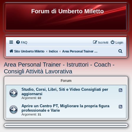
Forum di Umberto Miletto
FAQ
Iscriviti
Login
C
Sito Umberto Miletto
Indice
Area Personal Trainer - Istruttori - Coach - Consigli Attività Lavorativa
e
Area Personal Trainer - Istruttori - Coach -
r
Consigli Attività Lavorativa
c
a
Forum
Studio, Corsi, Libri, Siti e Video Consigliati per
F
e
aggiornarsi
e
Argomenti:
60
d
-
Aprire un Centro PT, Migliorare la propria figura
F
S
e
professionale e Varie
t
e
Argomenti:
u
31
d
d
-
i
A
o
p
,
r