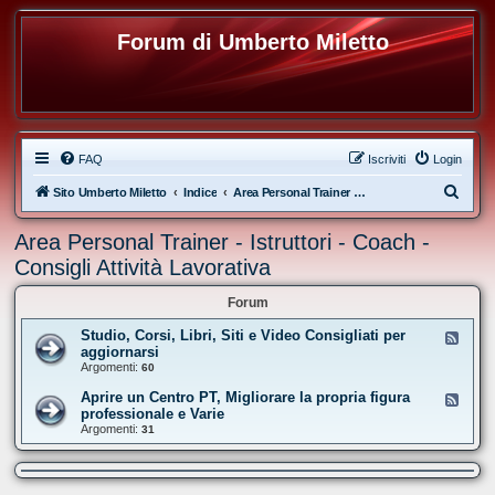
Forum di Umberto Miletto
FAQ
Iscriviti
Login
C
Sito Umberto Miletto
Indice
Area Personal Trainer - Istruttori - Coach - Consigli Attività Lavorativa
e
Area Personal Trainer - Istruttori - Coach -
r
Consigli Attività Lavorativa
c
a
Forum
Studio, Corsi, Libri, Siti e Video Consigliati per
F
e
aggiornarsi
e
Argomenti:
60
d
-
Aprire un Centro PT, Migliorare la propria figura
F
S
e
professionale e Varie
t
e
Argomenti:
u
31
d
d
-
i
A
o
p
,
r