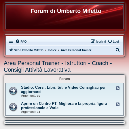
Forum di Umberto Miletto
FAQ
Iscriviti
Login
C
Sito Umberto Miletto
Indice
Area Personal Trainer - Istruttori - Coach - Consigli Attività Lavorativa
e
Area Personal Trainer - Istruttori - Coach -
r
Consigli Attività Lavorativa
c
a
Forum
Studio, Corsi, Libri, Siti e Video Consigliati per
F
e
aggiornarsi
e
Argomenti:
60
d
-
Aprire un Centro PT, Migliorare la propria figura
F
S
e
professionale e Varie
t
e
Argomenti:
u
31
d
d
-
i
A
o
p
,
r