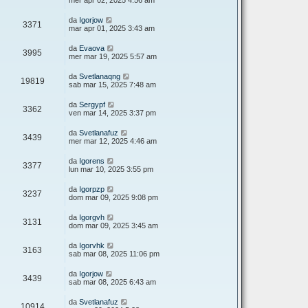
mer apr 02, 2025 4:56 am
da
Igorjow
3371
mar apr 01, 2025 3:43 am
da
Evaova
3995
mer mar 19, 2025 5:57 am
da
Svetlanaqng
19819
sab mar 15, 2025 7:48 am
da
Sergypf
3362
ven mar 14, 2025 3:37 pm
da
Svetlanafuz
3439
mer mar 12, 2025 4:46 am
da
Igorens
3377
lun mar 10, 2025 3:55 pm
da
Igorpzp
3237
dom mar 09, 2025 9:08 pm
da
Igorgvh
3131
dom mar 09, 2025 3:45 am
da
Igorvhk
3163
sab mar 08, 2025 11:06 pm
da
Igorjow
3439
sab mar 08, 2025 6:43 am
da
Svetlanafuz
10914