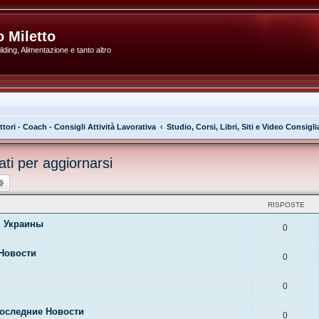
 Miletto
ding, Alimentazione e tanto altro
ttori - Coach - Consigli Attività Lavorativa
Studio, Corsi, Libri, Siti e Video Consigli
iati per aggiornarsi
ca
Ricerca avanzata
RISPOSTE
я Украины
0
 Новости
0
0
Последние Новости
0