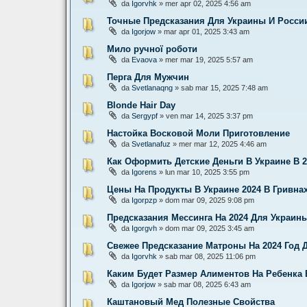
da
Igorvhk
» mer apr 02, 2025 4:56 am
Точные Предсказания Для Украины И России
da
Igorjow
» mar apr 01, 2025 3:43 am
Мило ручної роботи
da
Evaova
» mer mar 19, 2025 5:57 am
Перга Для Мужчин
da
Svetlanaqng
» sab mar 15, 2025 7:48 am
Blonde Hair Day
da
Sergypf
» ven mar 14, 2025 3:37 pm
Настойка Восковой Моли Приготовление
da
Svetlanafuz
» mer mar 12, 2025 4:46 am
Как Оформить Детские Деньги В Украине В 2
da
Igorens
» lun mar 10, 2025 3:55 pm
Цены На Продукты В Украине 2024 В Гривна
da
Igorpzp
» dom mar 09, 2025 9:08 pm
Предсказания Мессинга На 2024 Для Украин
da
Igorgvh
» dom mar 09, 2025 3:45 am
Свежее Предсказание Матроны На 2024 Год 
da
Igorvhk
» sab mar 08, 2025 11:06 pm
Каким Будет Размер Алиментов На Ребенка В
da
Igorjow
» sab mar 08, 2025 6:43 am
Каштановый Мед Полезные Свойства