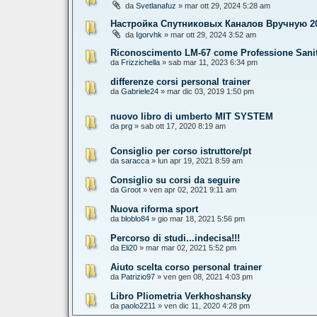
da
Svetlanafuz
» mar ott 29, 2024 5:28 am
Настройка Спутниковых Каналов Вручную 2
da
Igorvhk
» mar ott 29, 2024 3:52 am
Riconoscimento LM-67 come Professione Sanit
da
Frizzichella
» sab mar 11, 2023 6:34 pm
differenze corsi personal trainer
da
Gabriele24
» mar dic 03, 2019 1:50 pm
nuovo libro di umberto MIT SYSTEM
da
prg
» sab ott 17, 2020 8:19 am
Consiglio per corso istruttore/pt
da
saracca
» lun apr 19, 2021 8:59 am
Consiglio su corsi da seguire
da
Groot
» ven apr 02, 2021 9:11 am
Nuova riforma sport
da
bloblo84
» gio mar 18, 2021 5:56 pm
Percorso di studi...indecisa!!!
da
Eli20
» mar mar 02, 2021 5:52 pm
Aiuto scelta corso personal trainer
da
Patrizio97
» ven gen 08, 2021 4:03 pm
Libro Pliometria Verkhoshansky
da
paolo2211
» ven dic 11, 2020 4:28 pm