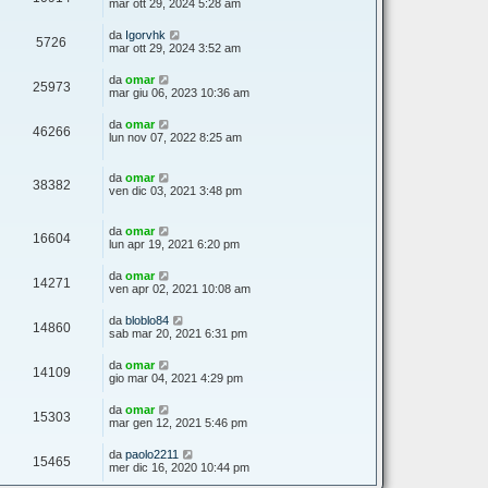
mar ott 29, 2024 5:28 am
da
Igorvhk
5726
mar ott 29, 2024 3:52 am
da
omar
25973
mar giu 06, 2023 10:36 am
da
omar
46266
lun nov 07, 2022 8:25 am
da
omar
38382
ven dic 03, 2021 3:48 pm
da
omar
16604
lun apr 19, 2021 6:20 pm
da
omar
14271
ven apr 02, 2021 10:08 am
da
bloblo84
14860
sab mar 20, 2021 6:31 pm
da
omar
14109
gio mar 04, 2021 4:29 pm
da
omar
15303
mar gen 12, 2021 5:46 pm
da
paolo2211
15465
mer dic 16, 2020 10:44 pm