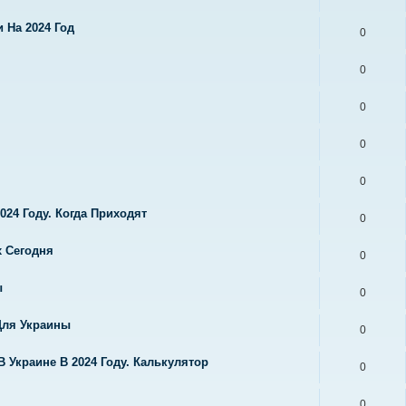
 На 2024 Год
0
0
0
0
0
024 Году. Когда Приходят
0
х Сегодня
0
ы
0
Для Украины
0
 Украине В 2024 Году. Калькулятор
0
0