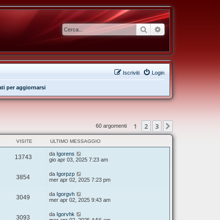
Cerca
Ricerca avanzata
Iscriviti
Login
ati per aggiornarsi
1
2
3
Prossimo
60 argomenti
VISITE
ULTIMO MESSAGGIO
da
Igorens
13743
gio apr 03, 2025 7:23 am
da
Igorpzp
3854
mer apr 02, 2025 7:23 pm
da
Igorgvh
3049
mer apr 02, 2025 9:43 am
da
Igorvhk
3093