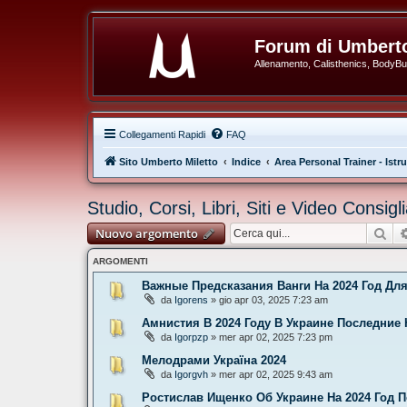
Forum di Umberto
Allenamento, Calisthenics, BodyBuil
Collegamenti Rapidi
FAQ
Sito Umberto Miletto
Indice
Area Personal Trainer - Istru
Studio, Corsi, Libri, Siti e Video Consigl
Cer
Nuovo argomento
ARGOMENTI
Важные Предсказания Ванги На 2024 Год Дл
da
Igorens
» gio apr 03, 2025 7:23 am
Амнистия В 2024 Году В Украине Последние
da
Igorpzp
» mer apr 02, 2025 7:23 pm
Мелодрами Україна 2024
da
Igorgvh
» mer apr 02, 2025 9:43 am
Ростислав Ищенко Об Украине На 2024 Год 