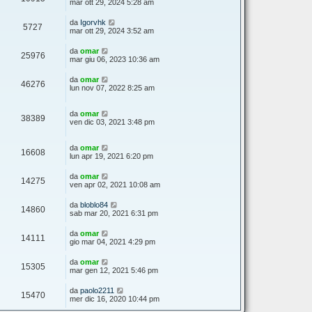
mar ott 29, 2024 5:28 am
da
Igorvhk
5727
mar ott 29, 2024 3:52 am
da
omar
25976
mar giu 06, 2023 10:36 am
da
omar
46276
lun nov 07, 2022 8:25 am
da
omar
38389
ven dic 03, 2021 3:48 pm
da
omar
16608
lun apr 19, 2021 6:20 pm
da
omar
14275
ven apr 02, 2021 10:08 am
da
bloblo84
14860
sab mar 20, 2021 6:31 pm
da
omar
14111
gio mar 04, 2021 4:29 pm
da
omar
15305
mar gen 12, 2021 5:46 pm
da
paolo2211
15470
mer dic 16, 2020 10:44 pm