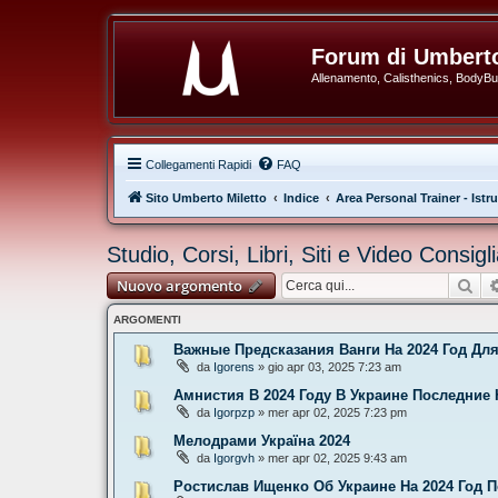
Forum di Umberto
Allenamento, Calisthenics, BodyBuil
Collegamenti Rapidi
FAQ
Sito Umberto Miletto
Indice
Area Personal Trainer - Istru
Studio, Corsi, Libri, Siti e Video Consigl
Cer
Nuovo argomento
ARGOMENTI
Важные Предсказания Ванги На 2024 Год Дл
da
Igorens
» gio apr 03, 2025 7:23 am
Амнистия В 2024 Году В Украине Последние
da
Igorpzp
» mer apr 02, 2025 7:23 pm
Мелодрами Україна 2024
da
Igorgvh
» mer apr 02, 2025 9:43 am
Ростислав Ищенко Об Украине На 2024 Год 