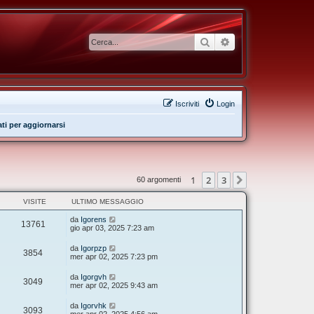
Cerca
Ricerca avanzata
Iscriviti
Login
ati per aggiornarsi
1
2
3
Prossimo
60 argomenti
VISITE
ULTIMO MESSAGGIO
da
Igorens
13761
gio apr 03, 2025 7:23 am
da
Igorpzp
3854
mer apr 02, 2025 7:23 pm
da
Igorgvh
3049
mer apr 02, 2025 9:43 am
da
Igorvhk
3093