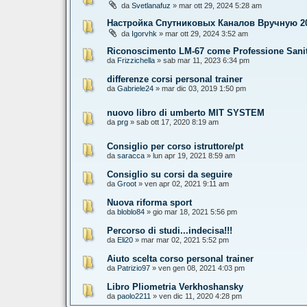
da
Svetlanafuz
» mar ott 29, 2024 5:28 am
Настройка Спутниковых Каналов Вручную 2
da
Igorvhk
» mar ott 29, 2024 3:52 am
Riconoscimento LM-67 come Professione Sanit
da
Frizzichella
» sab mar 11, 2023 6:34 pm
differenze corsi personal trainer
da
Gabriele24
» mar dic 03, 2019 1:50 pm
nuovo libro di umberto MIT SYSTEM
da
prg
» sab ott 17, 2020 8:19 am
Consiglio per corso istruttore/pt
da
saracca
» lun apr 19, 2021 8:59 am
Consiglio su corsi da seguire
da
Groot
» ven apr 02, 2021 9:11 am
Nuova riforma sport
da
bloblo84
» gio mar 18, 2021 5:56 pm
Percorso di studi...indecisa!!!
da
Eli20
» mar mar 02, 2021 5:52 pm
Aiuto scelta corso personal trainer
da
Patrizio97
» ven gen 08, 2021 4:03 pm
Libro Pliometria Verkhoshansky
da
paolo2211
» ven dic 11, 2020 4:28 pm