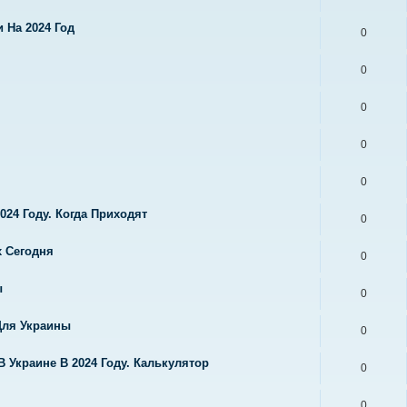
 На 2024 Год
0
0
0
0
0
024 Году. Когда Приходят
0
х Сегодня
0
ы
0
Для Украины
0
 Украине В 2024 Году. Калькулятор
0
0