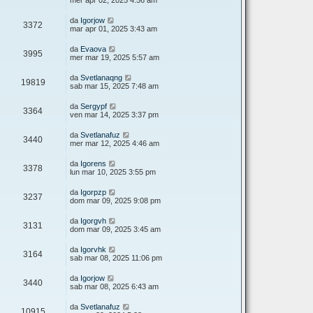
mer apr 02, 2025 4:56 am
da
Igorjow
3372
mar apr 01, 2025 3:43 am
da
Evaova
3995
mer mar 19, 2025 5:57 am
da
Svetlanaqng
19819
sab mar 15, 2025 7:48 am
da
Sergypf
3364
ven mar 14, 2025 3:37 pm
da
Svetlanafuz
3440
mer mar 12, 2025 4:46 am
da
Igorens
3378
lun mar 10, 2025 3:55 pm
da
Igorpzp
3237
dom mar 09, 2025 9:08 pm
da
Igorgvh
3131
dom mar 09, 2025 3:45 am
da
Igorvhk
3164
sab mar 08, 2025 11:06 pm
da
Igorjow
3440
sab mar 08, 2025 6:43 am
da
Svetlanafuz
10915