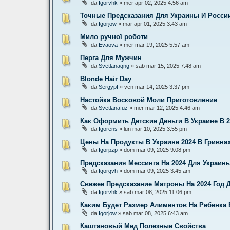
da
Igorvhk
» mer apr 02, 2025 4:56 am
Точные Предсказания Для Украины И России
da
Igorjow
» mar apr 01, 2025 3:43 am
Мило ручної роботи
da
Evaova
» mer mar 19, 2025 5:57 am
Перга Для Мужчин
da
Svetlanaqng
» sab mar 15, 2025 7:48 am
Blonde Hair Day
da
Sergypf
» ven mar 14, 2025 3:37 pm
Настойка Восковой Моли Приготовление
da
Svetlanafuz
» mer mar 12, 2025 4:46 am
Как Оформить Детские Деньги В Украине В 2
da
Igorens
» lun mar 10, 2025 3:55 pm
Цены На Продукты В Украине 2024 В Гривна
da
Igorpzp
» dom mar 09, 2025 9:08 pm
Предсказания Мессинга На 2024 Для Украин
da
Igorgvh
» dom mar 09, 2025 3:45 am
Свежее Предсказание Матроны На 2024 Год 
da
Igorvhk
» sab mar 08, 2025 11:06 pm
Каким Будет Размер Алиментов На Ребенка В
da
Igorjow
» sab mar 08, 2025 6:43 am
Каштановый Мед Полезные Свойства