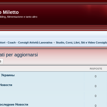
 Miletto
ding, Alimentazione e tanto altro
ttori - Coach - Consigli Attività Lavorativa
Studio, Corsi, Libri, Siti e Video Consigli
iati per aggiornarsi
ca
Ricerca avanzata
RISPOSTE
я Украины
0
 Новости
0
0
Последние Новости
0