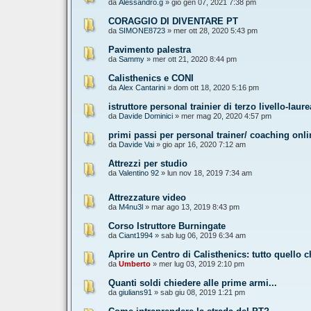
da
Alessandro.g
» gio gen 07, 2021 7:38 pm
CORAGGIO DI DIVENTARE PT
da
SIMONE8723
» mer ott 28, 2020 5:43 pm
Pavimento palestra
da
Sammy
» mer ott 21, 2020 8:44 pm
Calisthenics e CONI
da
Alex Cantarini
» dom ott 18, 2020 5:16 pm
istruttore personal trainier di terzo livello-lau
da
Davide Dominici
» mer mag 20, 2020 4:57 pm
primi passi per personal trainer/ coaching onli
da
Davide Vai
» gio apr 16, 2020 7:12 am
Attrezzi per studio
da
Valentino 92
» lun nov 18, 2019 7:34 am
Attrezzature video
da
M4nu3l
» mar ago 13, 2019 8:43 pm
Corso Istruttore Burningate
da
Ciant1994
» sab lug 06, 2019 6:34 am
Aprire un Centro di Calisthenics: tutto quello 
da
Umberto
» mer lug 03, 2019 2:10 pm
Quanti soldi chiedere alle prime armi...
da
giulians91
» sab giu 08, 2019 1:21 pm