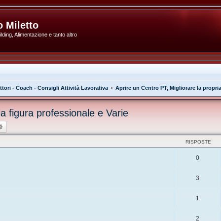
 Miletto
ding, Alimentazione e tanto altro
ttori - Coach - Consigli Attività Lavorativa
Aprire un Centro PT, Migliorare la propria
ia figura professionale e Varie
ca
Ricerca avanzata
RISPOSTE
0
3
1
2