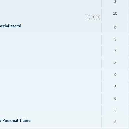
3
10
1
2
ecializzarsi
0
5
7
8
0
2
6
5
a Personal Trainer
3