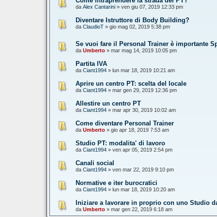
Come intraprendere la strada del PT?
da
Alex Cantarini
» ven giu 07, 2019 12:33 pm
Diventare Istruttore di Body Building?
da
ClaudioT
» gio mag 02, 2019 5:38 pm
Se vuoi fare il Personal Trainer è importante Sp
da
Umberto
» mar mag 14, 2019 10:05 pm
Partita IVA
da
Ciant1994
» lun mar 18, 2019 10:21 am
Aprire un centro PT: scelta del locale
da
Ciant1994
» mar gen 29, 2019 12:36 pm
Allestire un centro PT
da
Ciant1994
» mar apr 30, 2019 10:02 am
Come diventare Personal Trainer
da
Umberto
» gio apr 18, 2019 7:53 am
Studio PT: modalita' di lavoro
da
Ciant1994
» ven apr 05, 2019 2:54 pm
Canali social
da
Ciant1994
» ven mar 22, 2019 9:10 pm
Normative e iter burocratici
da
Ciant1994
» lun mar 18, 2019 10:20 am
Iniziare a lavorare in proprio con uno Studio d
da
Umberto
» mar gen 22, 2019 6:18 am