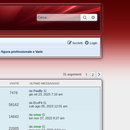
Cerca
Ricerca avanzata
Iscriviti
Login
 figura professionale e Varie
1
2
Prossimo
31 argomenti
VISITE
ULTIMO MESSAGGIO
da
Paulfly
7476
gio ott 23, 2025 7:10 am
da
EcoFit
58162
sab ago 05, 2023 12:01 am
da
omar
14642
lun nov 07, 2022 8:27 am
da
omar
22005