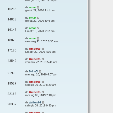
mar gen 12, 2021 9:54 pm
da
omar
16265
gio ott 29, 2020 1:41 pm
da
omar
14813
gio ott 22, 2020 3:46 pm
da
omar
16146
lun ott 19, 2020 7:37 am
da
omar
18823
ven mag 22, 2020 8:36 am
da
Umberto
17185
lun apr 20, 2020 4:10 am
da
Umberto
43542
ven nov 22, 2019 5:41 am
da
M4nu3l
21996
mar ago 20, 2019 4:07 pm
da
Umberto
19527
sab lug 06, 2019 8:29 am
da
Umberto
22163
mer lug 03, 2019 2:10 pm
da
giulians91
20337
sab giu 08, 2019 9:30 pm
da
Umberto