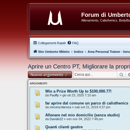
Forum di Umberto
Allenamento, Calisthenics, BodyBuil
Collegamenti Rapidi
FAQ
Sito Umberto Miletto
Indice
Area Personal Trainer - Istru
Aprire un Centro PT, Migliorare la propr
Cer
Nuovo argomento
ARGOMENTI
Win a Prize Worth Up to $100,000.77!
da
Paulfly
» gio ott 23, 2025 7:10 am
far aprire dal comune un parco di calisthenics
da
vincenzolarosa
» sab set 21, 2019 4:37 pm
Allenare nel mio domicilio (senza studio)
da
Davide22
» ven nov 04, 2022 7:48 pm
Quanti clienti gestire