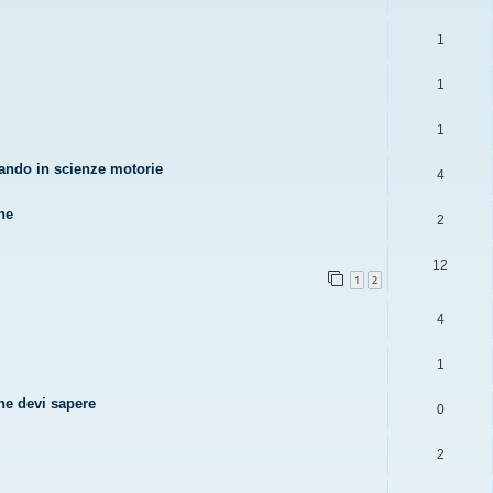
1
1
1
reando in scienze motorie
4
ne
2
12
1
2
4
1
che devi sapere
0
2