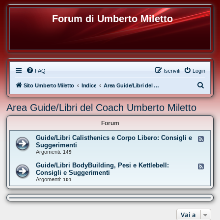
Forum di Umberto Miletto
FAQ
Iscriviti
Login
C
Sito Umberto Miletto
Indice
Area Guide/Libri del Coach Umberto Miletto
e
Area Guide/Libri del Coach Umberto Miletto
r
c
Forum
a
Guide/Libri Calisthenics e Corpo Libero: Consigli e
F
e
Suggerimenti
e
Argomenti:
149
d
-
Guide/Libri BodyBuilding, Pesi e Kettlebell:
F
G
e
Consigli e Suggerimenti
u
e
Argomenti:
i
101
d
d
-
e
G
/
u
L
i
i
d
Vai a
b
e