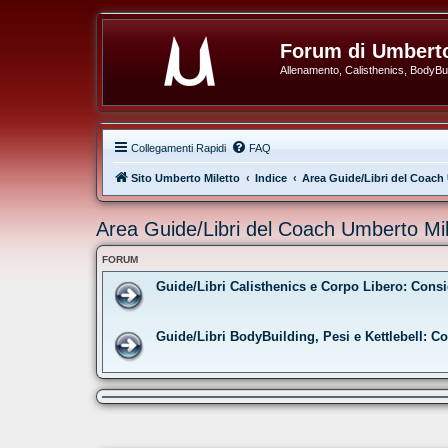
Forum di Umberto
Allenamento, Calisthenics, BodyBuil
Collegamenti Rapidi
FAQ
Sito Umberto Miletto
Indice
Area Guide/Libri del Coach
Area Guide/Libri del Coach Umberto Mil
FORUM
Guide/Libri Calisthenics e Corpo Libero: Consi
Guide/Libri BodyBuilding, Pesi e Kettlebell: C