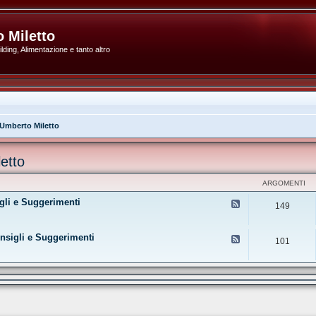
 Miletto
ding, Alimentazione e tanto altro
 Umberto Miletto
etto
ARGOMENTI
gli e Suggerimenti
F
149
e
e
d
onsigli e Suggerimenti
-
F
101
G
e
u
e
i
d
d
-
e
G
/
u
L
i
i
d
b
e