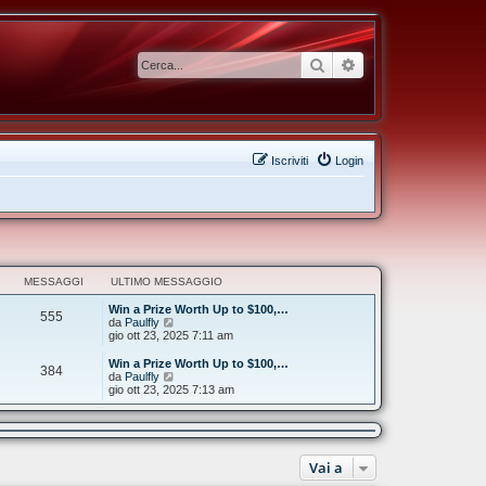
Cerca
Ricerca avanzata
Iscriviti
Login
MESSAGGI
ULTIMO MESSAGGIO
Win a Prize Worth Up to $100,…
555
V
da
Paulfly
e
gio ott 23, 2025 7:11 am
d
i
Win a Prize Worth Up to $100,…
384
u
V
da
Paulfly
l
e
gio ott 23, 2025 7:13 am
t
d
i
i
m
u
o
l
m
t
e
Vai a
i
s
m