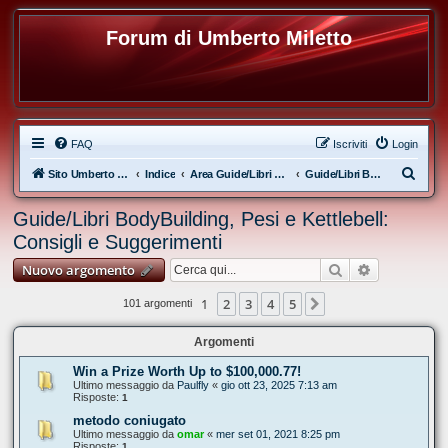
Forum di Umberto Miletto
FAQ
Iscriviti
Login
C
Sito Umberto Miletto
Indice
Area Guide/Libri del Coach Umberto Miletto
Guide/Libri BodyBuilding, Pesi e Kettlebell: Consigli e Suggerimenti
e
Guide/Libri BodyBuilding, Pesi e Kettlebell:
r
Consigli e Suggerimenti
c
Cerca
Ricerca ava
Nuovo argomento
a
1
2
3
4
5
Prossimo
101 argomenti
Argomenti
Win a Prize Worth Up to $100,000.77!
Ultimo messaggio da
Paulfly
«
gio ott 23, 2025 7:13 am
Risposte:
1
metodo coniugato
Ultimo messaggio da
omar
«
mer set 01, 2021 8:25 pm
Risposte:
1