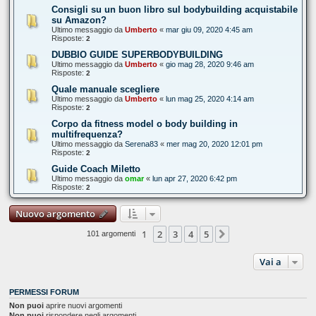
Consigli su un buon libro sul bodybuilding acquistabile
su Amazon?
Ultimo messaggio da
Umberto
«
mar giu 09, 2020 4:45 am
Risposte:
2
DUBBIO GUIDE SUPERBODYBUILDING
Ultimo messaggio da
Umberto
«
gio mag 28, 2020 9:46 am
Risposte:
2
Quale manuale scegliere
Ultimo messaggio da
Umberto
«
lun mag 25, 2020 4:14 am
Risposte:
2
Corpo da fitness model o body building in
multifrequenza?
Ultimo messaggio da
Serena83
«
mer mag 20, 2020 12:01 pm
Risposte:
2
Guide Coach Miletto
Ultimo messaggio da
omar
«
lun apr 27, 2020 6:42 pm
Risposte:
2
Nuovo argomento
1
2
3
4
5
Prossimo
101 argomenti
Vai a
PERMESSI FORUM
Non puoi
aprire nuovi argomenti
Non puoi
rispondere negli argomenti