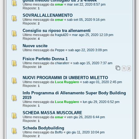
guida metodo coniugato da 3 a 4/week
Ultimo messaggio da
omar
«
mar set 22, 2020 8:57 pm
Risposte:
1
SOVRALLALLENAMENTO
Ultimo messaggio da
omar
«
sab set 05, 2020 9:16 pm
Risposte:
2
Consiglio su riposo tra allenamenti
Ultimo messaggio da
fragiuli20
«
mar ago 25, 2020 12:19 pm
Risposte:
4
Nuove uscite
Ultimo messaggio da
Peppe
«
sab ago 22, 2020 3:09 pm
Fisico Perfetto Donna 1
Ultimo messaggio da
chiaraferr
«
sab ago 15, 2020 7:37 am
Risposte:
10
1
2
NUOVI PROGRAMMI DI UMBERTO MILETTO
Ultimo messaggio da
Luca Ruggiero
«
sab ago 01, 2020 2:45 pm
Risposte:
1
Info Programma di Allenamento Super Body Building
2019
Ultimo messaggio da
Luca Ruggiero
«
lun giu 29, 2020 6:52 pm
Risposte:
1
SCHEDA MASSA MUSCOLARE
Ultimo messaggio da
omar
«
ven giu 26, 2020 6:44 pm
Risposte:
1
Scheda Bodybuilding
Ultimo messaggio da
Boffo
«
gio giu 11, 2020 10:04 pm
Risposte:
2