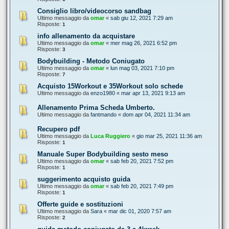
Consiglio libro/videocorso sandbag
Ultimo messaggio da
omar
«
sab giu 12, 2021 7:29 am
Risposte:
1
info allenamento da acquistare
Ultimo messaggio da
omar
«
mer mag 26, 2021 6:52 pm
Risposte:
3
Bodybuilding - Metodo Coniugato
Ultimo messaggio da
omar
«
lun mag 03, 2021 7:10 pm
Risposte:
7
Acquisto 15Workout e 35Workout solo schede
Ultimo messaggio da
enzo1980
«
mar apr 13, 2021 9:13 am
Allenamento Prima Scheda Umberto.
Ultimo messaggio da
fantmando
«
dom apr 04, 2021 11:34 am
Recupero pdf
Ultimo messaggio da
Luca Ruggiero
«
gio mar 25, 2021 11:36 am
Risposte:
1
Manuale Super Bodybuilding sesto meso
Ultimo messaggio da
omar
«
sab feb 20, 2021 7:52 pm
Risposte:
1
suggerimento acquisto guida
Ultimo messaggio da
omar
«
sab feb 20, 2021 7:49 pm
Risposte:
1
Offerte guide e sostituzioni
Ultimo messaggio da
Sara
«
mar dic 01, 2020 7:57 am
Risposte:
2