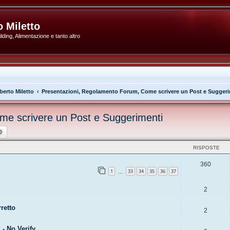
 Miletto
ding, Alimentazione e tanto altro
erto Miletto
Presentazioni, Regolamento Forum, Come scrivere un Post e Suggeri
me scrivere un Post e Suggerimenti
ca
Ricerca avanzata
RISPOSTE
360
1
33
34
35
36
37
…
2
retto
2
- No Verify