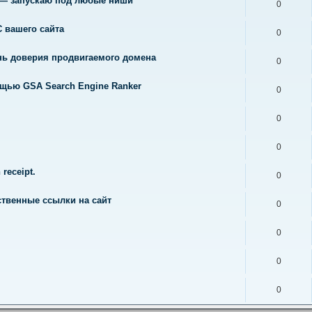
к — запускаю под любые ниши
0
 вашего сайта
0
нь доверия продвигаемого домена
0
щью GSA Search Engine Ranker
0
0
0
receipt.
0
ственные ссылки на сайт
0
0
0
0