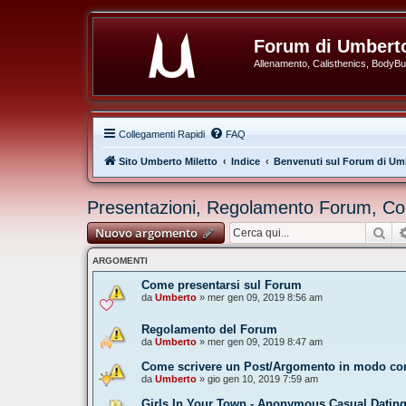
Forum di Umberto
Allenamento, Calisthenics, BodyBuil
Collegamenti Rapidi
FAQ
Sito Umberto Miletto
Indice
Benvenuti sul Forum di Umb
Presentazioni, Regolamento Forum, Co
Cer
Nuovo argomento
ARGOMENTI
Come presentarsi sul Forum
da
Umberto
» mer gen 09, 2019 8:56 am
Regolamento del Forum
da
Umberto
» mer gen 09, 2019 8:47 am
Come scrivere un Post/Argomento in modo cor
da
Umberto
» gio gen 10, 2019 7:59 am
Girls In Your Town - Anonymous Casual Dating 