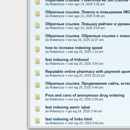
Обратные ссылки. PBN-сетка на 500 ссыло
da
Robertzzs
» mer ago 13, 2025 4:35 pm
Обратные ссылки. Помогу в повышении ИКС
da
Robertzzs
» mer ago 13, 2025 9:48 am
Обратные ссылки. Повышу рейтинг и урове
da
Robertzzs
» mer ago 13, 2025 4:03 am
Обратные ссылки. Обратные ссылки с помо
da
Robertzzs
» lun lug 28, 2025 11:07 am
how to increase indexing speed
da
Robertzzs
» sab lug 26, 2025 1:10 pm
fast indexing of linksoul
da
Robertzzs
» sab lug 26, 2025 3:54 am
Reputable online pharmacy with payment upon 
da
Robertzzs
» ven lug 25, 2025 10:23 pm
Обратные ссылки. Продвижение сайта, есте
da
Robertzzs
» ven lug 25, 2025 4:49 pm
Pros and cons of anonymous drug ordering
da
Robertzzs
» ven lug 25, 2025 3:05 pm
fast indexing aamir iqbal
da
Robertzzs
» gio lug 24, 2025 2:48 am
fast indexing of links html
da
Robertzzs
» mer lug 23, 2025 9:50 pm