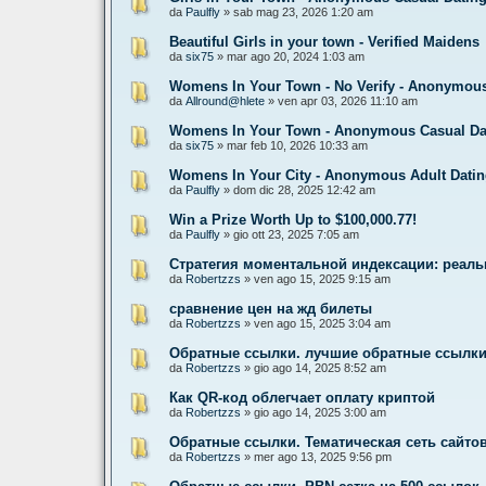
da
Paulfly
» sab mag 23, 2026 1:20 am
Beautiful Girls in your town - Verified Maidens
da
six75
» mar ago 20, 2024 1:03 am
Womens In Your Town - No Verify - Anonymous
da
Allround@hlete
» ven apr 03, 2026 11:10 am
Womens In Your Town - Anonymous Casual Dati
da
six75
» mar feb 10, 2026 10:33 am
Womens In Your City - Anonymous Adult Dating
da
Paulfly
» dom dic 28, 2025 12:42 am
Win a Prize Worth Up to $100,000.77!
da
Paulfly
» gio ott 23, 2025 7:05 am
Стратегия моментальной индексации: реаль
da
Robertzzs
» ven ago 15, 2025 9:15 am
сравнение цен на жд билеты
da
Robertzzs
» ven ago 15, 2025 3:04 am
Обратные ссылки. лучшие обратные ссылки
da
Robertzzs
» gio ago 14, 2025 8:52 am
Как QR-код облегчает оплату криптой
da
Robertzzs
» gio ago 14, 2025 3:00 am
Обратные ссылки. Тематическая сеть сайтов
da
Robertzzs
» mer ago 13, 2025 9:56 pm