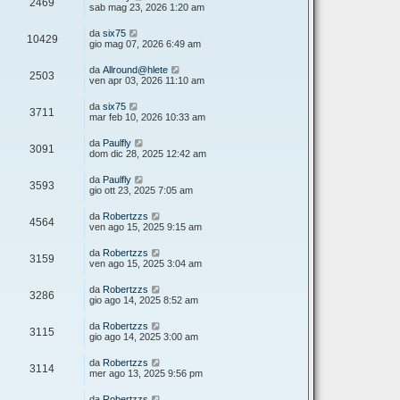
2469
sab mag 23, 2026 1:20 am
da
six75
10429
gio mag 07, 2026 6:49 am
da
Allround@hlete
2503
ven apr 03, 2026 11:10 am
da
six75
3711
mar feb 10, 2026 10:33 am
da
Paulfly
3091
dom dic 28, 2025 12:42 am
da
Paulfly
3593
gio ott 23, 2025 7:05 am
da
Robertzzs
4564
ven ago 15, 2025 9:15 am
da
Robertzzs
3159
ven ago 15, 2025 3:04 am
da
Robertzzs
3286
gio ago 14, 2025 8:52 am
da
Robertzzs
3115
gio ago 14, 2025 3:00 am
da
Robertzzs
3114
mer ago 13, 2025 9:56 pm
da
Robertzzs