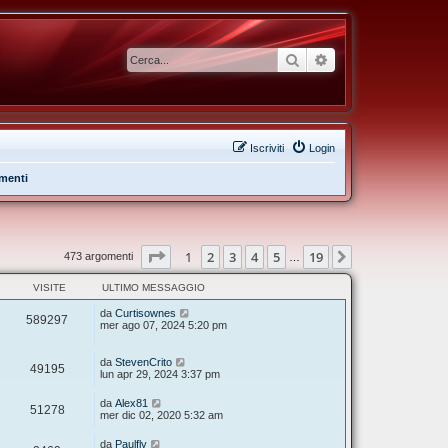
Cerca
Ricerca avanzata
Iscriviti
Login
menti
Pagina
1
di
19
1
2
3
4
5
19
Prossimo
473 argomenti
…
VISITE
ULTIMO MESSAGGIO
da
Curtisownes
589297
mer ago 07, 2024 5:20 pm
da
StevenCrito
49195
lun apr 29, 2024 3:37 pm
da
Alex81
51278
mer dic 02, 2020 5:32 am
da
Paulfly