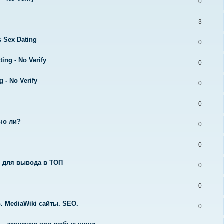
0
3
 Sex Dating
0
ng - No Verify
0
 - No Verify
0
0
но ли?
0
0
 для вывода в ТОП
0
0
. MediaWiki сайты. SEO.
0