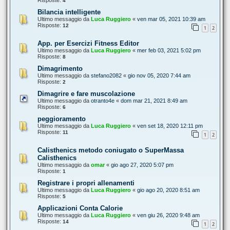
Risposte:
4
Bilancia intelligente
Ultimo messaggio da
Luca Ruggiero
«
ven mar 05, 2021 10:39 am
Risposte:
12
1
2
App. per Esercizi Fitness Editor
Ultimo messaggio da
Luca Ruggiero
«
mer feb 03, 2021 5:02 pm
Risposte:
8
Dimagrimento
Ultimo messaggio da
stefano2082
«
gio nov 05, 2020 7:44 am
Risposte:
2
Dimagrire e fare muscolazione
Ultimo messaggio da
otranto4e
«
dom mar 21, 2021 8:49 am
Risposte:
6
peggioramento
Ultimo messaggio da
Luca Ruggiero
«
ven set 18, 2020 12:11 pm
Risposte:
11
1
2
Calisthenics metodo coniugato o SuperMassa
Calisthenics
Ultimo messaggio da
omar
«
gio ago 27, 2020 5:07 pm
Risposte:
1
Registrare i propri allenamenti
Ultimo messaggio da
Luca Ruggiero
«
gio ago 20, 2020 8:51 am
Risposte:
5
Applicazioni Conta Calorie
Ultimo messaggio da
Luca Ruggiero
«
ven giu 26, 2020 9:48 am
Risposte:
14
1
2