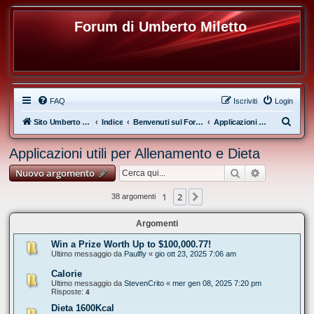
Forum di Umberto Miletto
FAQ
Iscriviti
Login
C
Sito Umberto Miletto
Indice
Benvenuti sul Forum di Umberto Miletto
Applicazioni utili per Allenamento e Dieta
e
Applicazioni utili per Allenamento e Dieta
r
Cerca
Ricerca ava
Nuovo argomento
c
a
1
2
Prossimo
38 argomenti
Argomenti
Win a Prize Worth Up to $100,000.77!
Ultimo messaggio da
Paulfly
«
gio ott 23, 2025 7:06 am
Calorie
Ultimo messaggio da
StevenCrito
«
mer gen 08, 2025 7:20 pm
Risposte:
4
Dieta 1600Kcal