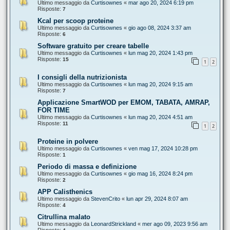
Ultimo messaggio da
Curtisownes
«
mar ago 20, 2024 6:19 pm
Risposte:
7
Kcal per scoop proteine
Ultimo messaggio da
Curtisownes
«
gio ago 08, 2024 3:37 am
Risposte:
6
Software gratuito per creare tabelle
Ultimo messaggio da
Curtisownes
«
lun mag 20, 2024 1:43 pm
Risposte:
15
1
2
I consigli della nutrizionista
Ultimo messaggio da
Curtisownes
«
lun mag 20, 2024 9:15 am
Risposte:
7
Applicazione SmartWOD per EMOM, TABATA, AMRAP,
FOR TIME
Ultimo messaggio da
Curtisownes
«
lun mag 20, 2024 4:51 am
Risposte:
11
1
2
Proteine in polvere
Ultimo messaggio da
Curtisownes
«
ven mag 17, 2024 10:28 pm
Risposte:
1
Periodo di massa e definizione
Ultimo messaggio da
Curtisownes
«
gio mag 16, 2024 8:24 pm
Risposte:
2
APP Calisthenics
Ultimo messaggio da
StevenCrito
«
lun apr 29, 2024 8:07 am
Risposte:
4
Citrullina malato
Ultimo messaggio da
LeonardStrickland
«
mer ago 09, 2023 9:56 am