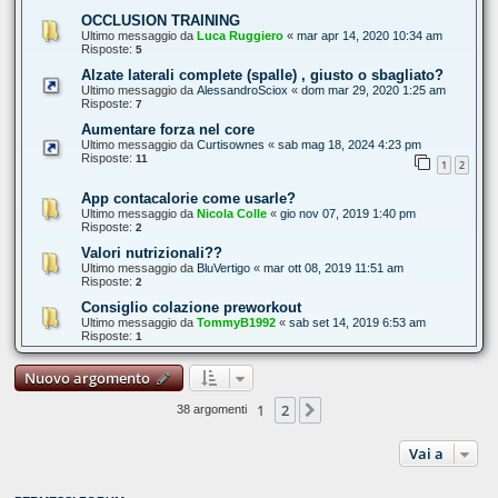
OCCLUSION TRAINING
Ultimo messaggio da
Luca Ruggiero
«
mar apr 14, 2020 10:34 am
Risposte:
5
Alzate laterali complete (spalle) , giusto o sbagliato?
Ultimo messaggio da
AlessandroSciox
«
dom mar 29, 2020 1:25 am
Risposte:
7
Aumentare forza nel core
Ultimo messaggio da
Curtisownes
«
sab mag 18, 2024 4:23 pm
Risposte:
11
1
2
App contacalorie come usarle?
Ultimo messaggio da
Nicola Colle
«
gio nov 07, 2019 1:40 pm
Risposte:
2
Valori nutrizionali??
Ultimo messaggio da
BluVertigo
«
mar ott 08, 2019 11:51 am
Risposte:
2
Consiglio colazione preworkout
Ultimo messaggio da
TommyB1992
«
sab set 14, 2019 6:53 am
Risposte:
1
Nuovo argomento
1
2
Prossimo
38 argomenti
Vai a