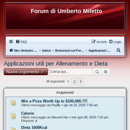
Forum di Umberto Miletto
FAQ
Iscriviti
Login
C
Sito Umberto Miletto
Indice
Benvenuti sul Forum di Umberto Miletto
Applicazioni utili per Allenamento e Dieta
e
Applicazioni utili per Allenamento e Dieta
r
Cerca
Ricerca ava
Nuovo argomento
c
a
1
2
Prossimo
38 argomenti
Argomenti
Win a Prize Worth Up to $100,000.77!
Ultimo messaggio da
Paulfly
«
gio ott 23, 2025 7:06 am
Calorie
Ultimo messaggio da
StevenCrito
«
mer gen 08, 2025 7:20 pm
Risposte:
4
Dieta 1600Kcal