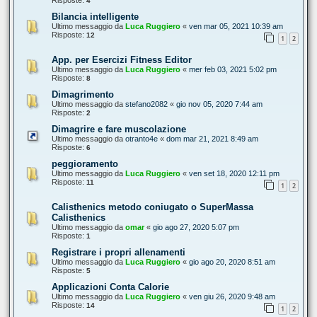
Risposte:
4
Bilancia intelligente
Ultimo messaggio da
Luca Ruggiero
«
ven mar 05, 2021 10:39 am
Risposte:
12
1
2
App. per Esercizi Fitness Editor
Ultimo messaggio da
Luca Ruggiero
«
mer feb 03, 2021 5:02 pm
Risposte:
8
Dimagrimento
Ultimo messaggio da
stefano2082
«
gio nov 05, 2020 7:44 am
Risposte:
2
Dimagrire e fare muscolazione
Ultimo messaggio da
otranto4e
«
dom mar 21, 2021 8:49 am
Risposte:
6
peggioramento
Ultimo messaggio da
Luca Ruggiero
«
ven set 18, 2020 12:11 pm
Risposte:
11
1
2
Calisthenics metodo coniugato o SuperMassa
Calisthenics
Ultimo messaggio da
omar
«
gio ago 27, 2020 5:07 pm
Risposte:
1
Registrare i propri allenamenti
Ultimo messaggio da
Luca Ruggiero
«
gio ago 20, 2020 8:51 am
Risposte:
5
Applicazioni Conta Calorie
Ultimo messaggio da
Luca Ruggiero
«
ven giu 26, 2020 9:48 am
Risposte:
14
1
2