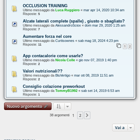
OCCLUSION TRAINING
Ultimo messaggio da
Luca Ruggiero
«
mar apr 14, 2020 10:34 am
Risposte:
5
Alzate laterali complete (spalle) , giusto o sbagliato?
Ultimo messaggio da
AlessandroSciox
«
dom mar 29, 2020 1:25 am
Risposte:
7
Aumentare forza nel core
Ultimo messaggio da
Curtisownes
«
sab mag 18, 2024 4:23 pm
Risposte:
11
1
2
App contacalorie come usarle?
Ultimo messaggio da
Nicola Colle
«
gio nov 07, 2019 1:40 pm
Risposte:
2
Valori nutrizionali??
Ultimo messaggio da
BluVertigo
«
mar ott 08, 2019 11:51 am
Risposte:
2
Consiglio colazione preworkout
Ultimo messaggio da
TommyB1992
«
sab set 14, 2019 6:53 am
Risposte:
1
Nuovo argomento
1
2
Prossimo
38 argomenti
Vai a