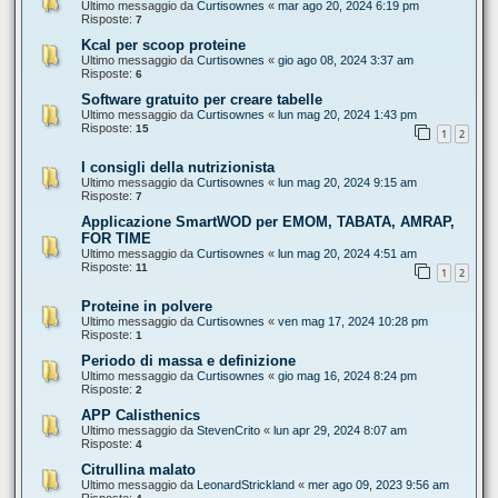
Ultimo messaggio da
Curtisownes
«
mar ago 20, 2024 6:19 pm
Risposte:
7
Kcal per scoop proteine
Ultimo messaggio da
Curtisownes
«
gio ago 08, 2024 3:37 am
Risposte:
6
Software gratuito per creare tabelle
Ultimo messaggio da
Curtisownes
«
lun mag 20, 2024 1:43 pm
Risposte:
15
1
2
I consigli della nutrizionista
Ultimo messaggio da
Curtisownes
«
lun mag 20, 2024 9:15 am
Risposte:
7
Applicazione SmartWOD per EMOM, TABATA, AMRAP,
FOR TIME
Ultimo messaggio da
Curtisownes
«
lun mag 20, 2024 4:51 am
Risposte:
11
1
2
Proteine in polvere
Ultimo messaggio da
Curtisownes
«
ven mag 17, 2024 10:28 pm
Risposte:
1
Periodo di massa e definizione
Ultimo messaggio da
Curtisownes
«
gio mag 16, 2024 8:24 pm
Risposte:
2
APP Calisthenics
Ultimo messaggio da
StevenCrito
«
lun apr 29, 2024 8:07 am
Risposte:
4
Citrullina malato
Ultimo messaggio da
LeonardStrickland
«
mer ago 09, 2023 9:56 am