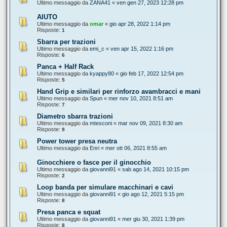
Ultimo messaggio da
ZANA41
«
ven gen 27, 2023 12:28 pm
AIUTO
Ultimo messaggio da
omar
«
gio apr 28, 2022 1:14 pm
Risposte:
1
Sbarra per trazioni
Ultimo messaggio da
emi_c
«
ven apr 15, 2022 1:16 pm
Risposte:
6
Panca + Half Rack
Ultimo messaggio da
kyappy80
«
gio feb 17, 2022 12:54 pm
Risposte:
5
Hand Grip e similari per rinforzo avambracci e mani
Ultimo messaggio da
Spun
«
mer nov 10, 2021 8:51 am
Risposte:
7
Diametro sbarra trazioni
Ultimo messaggio da
mtesconi
«
mar nov 09, 2021 8:30 am
Risposte:
9
Power tower presa neutra
Ultimo messaggio da
Enri
«
mer ott 06, 2021 8:55 am
Ginocchiere o fasce per il ginocchio
Ultimo messaggio da
giovanni91
«
sab ago 14, 2021 10:15 pm
Risposte:
2
Loop banda per simulare macchinari e cavi
Ultimo messaggio da
giovanni91
«
gio ago 12, 2021 5:15 pm
Risposte:
8
Presa panca e squat
Ultimo messaggio da
giovanni91
«
mer giu 30, 2021 1:39 pm
Risposte:
8