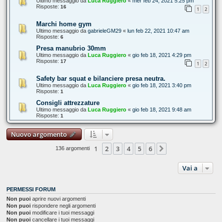
Ultimo messaggio da
Luca Ruggiero
«
mer feb 24, 2021 5:25 pm
Risposte:
16
1
2
Marchi home gym
Ultimo messaggio da
gabrieleGM29
«
lun feb 22, 2021 10:47 am
Risposte:
6
Presa manubrio 30mm
Ultimo messaggio da
Luca Ruggiero
«
gio feb 18, 2021 4:29 pm
Risposte:
17
1
2
Safety bar squat e bilanciere presa neutra.
Ultimo messaggio da
Luca Ruggiero
«
gio feb 18, 2021 3:40 pm
Risposte:
1
Consigli attrezzature
Ultimo messaggio da
Luca Ruggiero
«
gio feb 18, 2021 9:48 am
Risposte:
1
Nuovo argomento
1
2
3
4
5
6
Prossimo
136 argomenti
Vai a
PERMESSI FORUM
Non puoi
aprire nuovi argomenti
Non puoi
rispondere negli argomenti
Non puoi
modificare i tuoi messaggi
Non puoi
cancellare i tuoi messaggi