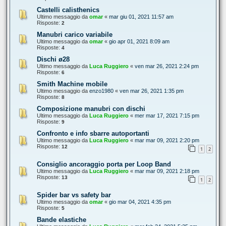
Castelli calisthenics
Ultimo messaggio da
omar
«
mar giu 01, 2021 11:57 am
Risposte:
2
Manubri carico variabile
Ultimo messaggio da
omar
«
gio apr 01, 2021 8:09 am
Risposte:
4
Dischi ø28
Ultimo messaggio da
Luca Ruggiero
«
ven mar 26, 2021 2:24 pm
Risposte:
6
Smith Machine mobile
Ultimo messaggio da
enzo1980
«
ven mar 26, 2021 1:35 pm
Risposte:
8
Composizione manubri con dischi
Ultimo messaggio da
Luca Ruggiero
«
mer mar 17, 2021 7:15 pm
Risposte:
9
Confronto e info sbarre autoportanti
Ultimo messaggio da
Luca Ruggiero
«
mar mar 09, 2021 2:20 pm
Risposte:
12
1
2
Consiglio ancoraggio porta per Loop Band
Ultimo messaggio da
Luca Ruggiero
«
mar mar 09, 2021 2:18 pm
Risposte:
13
1
2
Spider bar vs safety bar
Ultimo messaggio da
omar
«
gio mar 04, 2021 4:35 pm
Risposte:
5
Bande elastiche