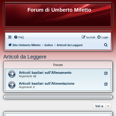
Forum di Umberto Miletto
FAQ
Iscriviti
Login
C
Sito Umberto Miletto
Indice
Articoli da Leggere
e
Articoli da Leggere
r
c
Forum
a
Articoli basilari sull'Allenamento
F
e
Argomenti:
32
e
d
Articoli basilari sull'Alimentazione
F
-
e
Argomenti:
2
A
e
r
d
t
-
i
A
c
r
o
Vai a
t
l
i
i
c
b
o