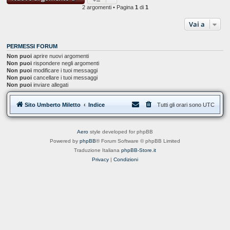
2 argomenti • Pagina
1
di
1
Vai a
PERMESSI FORUM
Non puoi
aprire nuovi argomenti
Non puoi
rispondere negli argomenti
Non puoi
modificare i tuoi messaggi
Non puoi
cancellare i tuoi messaggi
Non puoi
inviare allegati
Sito Umberto Miletto
Indice
Tutti gli orari sono
UTC
Aero
style developed for phpBB
Powered by
phpBB
® Forum Software © phpBB Limited
Traduzione Italiana
phpBB-Store.it
Privacy
|
Condizioni