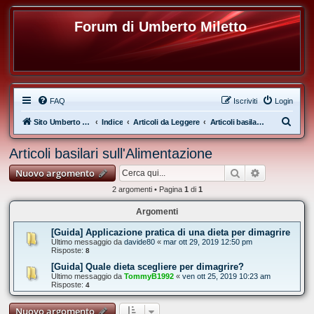
Forum di Umberto Miletto
FAQ
Iscriviti
Login
C
Sito Umberto Miletto
Indice
Articoli da Leggere
Articoli basilari sull'Alimentazione
e
Articoli basilari sull'Alimentazione
r
Cerca
Ricerca ava
Nuovo argomento
c
a
2 argomenti • Pagina
1
di
1
Argomenti
[Guida] Applicazione pratica di una dieta per dimagrire
Ultimo messaggio da
davide80
«
mar ott 29, 2019 12:50 pm
Risposte:
8
[Guida] Quale dieta scegliere per dimagrire?
Ultimo messaggio da
TommyB1992
«
ven ott 25, 2019 10:23 am
Risposte:
4
Nuovo argomento