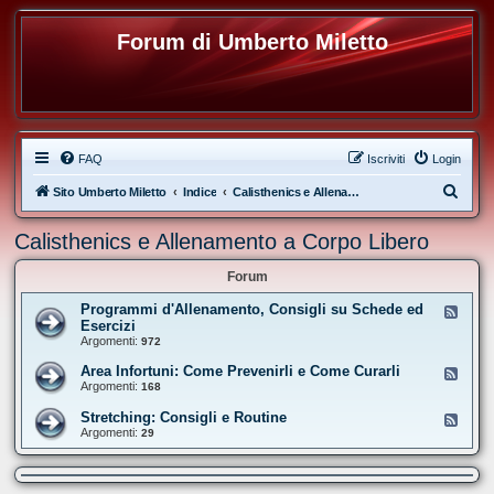
Forum di Umberto Miletto
FAQ
Iscriviti
Login
C
Sito Umberto Miletto
Indice
Calisthenics e Allenamento a Corpo Libero
e
Calisthenics e Allenamento a Corpo Libero
r
c
Forum
a
Programmi d'Allenamento, Consigli su Schede ed
F
e
Esercizi
e
Argomenti:
972
d
-
Area Infortuni: Come Prevenirli e Come Curarli
F
P
e
Argomenti:
168
r
e
o
d
Stretching: Consigli e Routine
g
F
-
r
e
Argomenti:
29
A
a
e
r
m
d
e
m
-
a
i
S
I