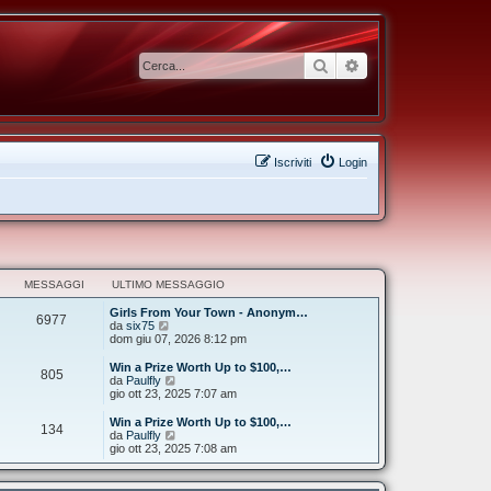
Cerca
Ricerca avanzata
Iscriviti
Login
MESSAGGI
ULTIMO MESSAGGIO
Girls From Your Town - Anonym…
6977
V
da
six75
e
dom giu 07, 2026 8:12 pm
d
i
Win a Prize Worth Up to $100,…
805
u
V
da
Paulfly
l
e
gio ott 23, 2025 7:07 am
t
d
i
i
Win a Prize Worth Up to $100,…
134
m
u
V
da
Paulfly
o
l
e
gio ott 23, 2025 7:08 am
m
t
d
e
i
i
s
m
u