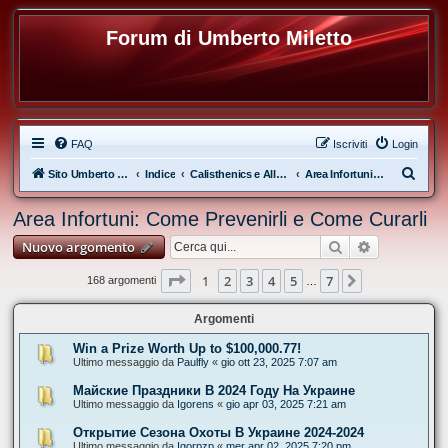
Forum di Umberto Miletto
FAQ
Iscriviti
Login
C
Sito Umberto Miletto
Indice
Calisthenics e Allenamento a Corpo Libero
Area Infortuni: Come Prevenirli e Come Curarli
e
Area Infortuni: Come Prevenirli e Come Curarli
r
Cerca
Ricerca ava
Nuovo argomento
c
a
Pagina
1
di
7
1
2
3
4
5
7
Prossimo
168 argomenti
…
Argomenti
Win a Prize Worth Up to $100,000.77!
Ultimo messaggio da
Paulfly
«
gio ott 23, 2025 7:07 am
Майские Праздники В 2024 Году На Украине
Ultimo messaggio da
Igorens
«
gio apr 03, 2025 7:21 am
Открытие Сезона Охоты В Украине 2024-2024
Ultimo messaggio da
Igorpzp
«
mer apr 02, 2025 7:20 pm