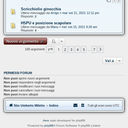
1
2
Scricchiolio ginocchia
Ultimo messaggio da
Arrigo
«
mar set 21, 2021 12:11 pm
Risposte:
2
HSPU e posizione scapolare
Ultimo messaggio da
Manu
«
mer set 15, 2021 9:28 am
Risposte:
4
Nuovo argomento
Pagina
1
di
7
1
2
3
4
5
7
Prossimo
168 argomenti
…
Vai a
PERMESSI FORUM
Non puoi
aprire nuovi argomenti
Non puoi
rispondere negli argomenti
Non puoi
modificare i tuoi messaggi
Non puoi
cancellare i tuoi messaggi
Non puoi
inviare allegati
Sito Umberto Miletto
Indice
Tutti gli orari sono
UTC
Aero
style developed for phpBB
Powered by
phpBB
® Forum Software © phpBB Limited