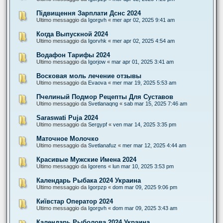
Підвищення Зарплати Дснс 2024
Ultimo messaggio da
Igorgvh
«
mer apr 02, 2025 9:41 am
Когда Выпускной 2024
Ultimo messaggio da
Igorvhk
«
mer apr 02, 2025 4:54 am
Водафон Тарифы 2024
Ultimo messaggio da
Igorjow
«
mar apr 01, 2025 3:41 am
Восковая моль лечение отзывы
Ultimo messaggio da
Evaova
«
mer mar 19, 2025 5:53 am
Пчелиный Подмор Рецепты Для Суставов
Ultimo messaggio da
Svetlanaqng
«
sab mar 15, 2025 7:46 am
Saraswati Puja 2024
Ultimo messaggio da
Sergypf
«
ven mar 14, 2025 3:35 pm
Маточное Молочко
Ultimo messaggio da
Svetlanafuz
«
mer mar 12, 2025 4:44 am
Красивые Мужские Имена 2024
Ultimo messaggio da
Igorens
«
lun mar 10, 2025 3:53 pm
Календарь Рыбака 2024 Украина
Ultimo messaggio da
Igorpzp
«
dom mar 09, 2025 9:06 pm
Київстар Оператор 2024
Ultimo messaggio da
Igorgvh
«
dom mar 09, 2025 3:43 am
Календарь Рыболова 2024 Украина