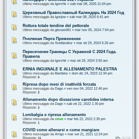
Ultimo messaggio da
Igorvhk
«
sab mar 08, 2025 11:04 pm
Церковный Православный Календарь На 2024 Год
Ultimo messaggio da
Igorjow
«
sab mar 08, 2025 6:41 am
Rottura totale tendine del pettorale
Ultimo messaggio da
giovanni91
«
mar nov 05, 2024 7:54 pm
Пчелиная Перга Применение
Ultimo messaggio da
Svetlanafuz
«
mar ott 29, 2024 5:26 am
Пересечение Границы С Украиной С 2024 Года.
Правила
Ultimo messaggio da
Igorvhk
«
mar ott 29, 2024 3:50 am
ERNIA INGUINALE E ALLENAMENTO PALESTRA
Ultimo messaggio da
Bambinz
«
dom dic 24, 2023 12:34 pm
Risposte:
6
Ripresa dopo mesi di inattività forzata
Ultimo messaggio da
Dago
«
ven nov 04, 2022 12:40 pm
Risposte:
2
Allenamento dopo dissezione carotidea interna
Ultimo messaggio da
Dago
«
sab ott 22, 2022 1:30 pm
Risposte:
2
Lombalgia e ripresa allenamento
Ultimo messaggio da
omar
«
mar feb 22, 2022 2:35 pm
Risposte:
1
COVID come allenarsi e come mangiare
Ultimo messaggio da
Arrigo
«
mar set 21, 2021 12:24 pm
Risposte:
11