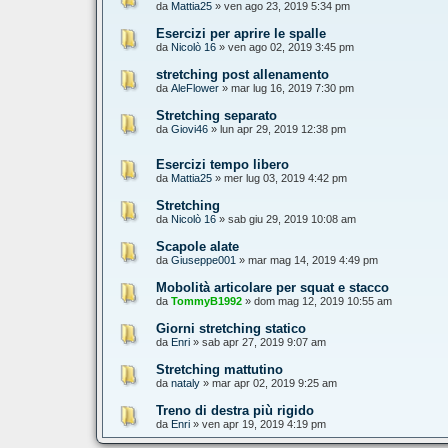
da
Mattia25
» ven ago 23, 2019 5:34 pm
Esercizi per aprire le spalle
da
Nicolò 16
» ven ago 02, 2019 3:45 pm
stretching post allenamento
da
AleFlower
» mar lug 16, 2019 7:30 pm
Stretching separato
da
Giovi46
» lun apr 29, 2019 12:38 pm
Esercizi tempo libero
da
Mattia25
» mer lug 03, 2019 4:42 pm
Stretching
da
Nicolò 16
» sab giu 29, 2019 10:08 am
Scapole alate
da
Giuseppe001
» mar mag 14, 2019 4:49 pm
Mobolità articolare per squat e stacco
da
TommyB1992
» dom mag 12, 2019 10:55 am
Giorni stretching statico
da
Enri
» sab apr 27, 2019 9:07 am
Stretching mattutino
da
nataly
» mar apr 02, 2019 9:25 am
Treno di destra più rigido
da
Enri
» ven apr 19, 2019 4:19 pm