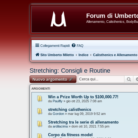
Forum di Umberto
Allenamento, Calisthenics, BodyBuil
Collegamenti Rapidi
FAQ
Sito Umberto Miletto
Indice
Calisthenics e Allenamento
Stretching: Consigli e Routine
Cer
Nuovo argomento
ARGOMENTI
Win a Prize Worth Up to $100,000.77!
da
Paulfly
» gio ott 23, 2025 7:08 am
stretching calisthenics
da
Gordon
» mar lug 09, 2019 9:52 am
Stretching tra le serie di allenamento
da
ardilacima
» dom ott 10, 2021 7:55 pm
Corpo da fitness model