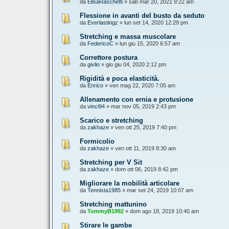
da
ElisaRaschetti
» sab mar 20, 2021 9:22 am
Flessione in avanti del busto da seduto
da
Everlastingz
» lun set 14, 2020 12:29 pm
Stretching e massa muscolare
da
FedericoC
» lun giu 15, 2020 6:57 am
Correttore postura
da
givlio
» gio giu 04, 2020 2:12 pm
Rigidità e poca elasticità.
da
Enrico
» ven mag 22, 2020 7:05 am
Allenamento con ernia e protusione
da
vinci94
» mar nov 05, 2019 2:43 pm
Scarico e stretching
da
zakhaze
» ven ott 25, 2019 7:40 pm
Formicolio
da
zakhaze
» ven ott 11, 2019 8:30 am
Stretching per V Sit
da
zakhaze
» dom ott 06, 2019 8:42 pm
Migliorare la mobilità articolare
da
Tennista1985
» mar set 24, 2019 10:07 am
Stretching mattunino
da
TommyB1992
» dom ago 18, 2019 10:40 am
Stirare le gambe