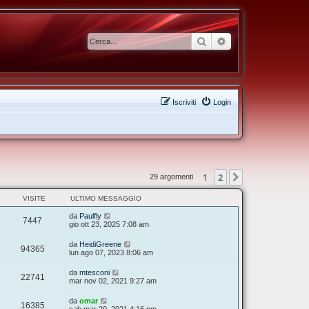
Cerca
Ricerca avanzata
Iscriviti
Login
1
2
Prossimo
29 argomenti
VISITE
ULTIMO MESSAGGIO
da
Paulfly
7447
gio ott 23, 2025 7:08 am
da
HeidiGreene
94365
lun ago 07, 2023 8:06 am
da
mtesconi
22741
mar nov 02, 2021 9:27 am
da
omar
16385