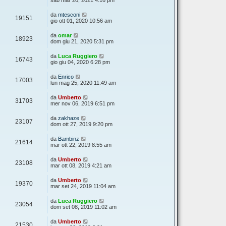
sab mar 20, 2021 4:16 pm
da
mtesconi
19151
gio ott 01, 2020 10:56 am
da
omar
18923
dom giu 21, 2020 5:31 pm
da
Luca Ruggiero
16743
gio giu 04, 2020 6:28 pm
da
Enrico
17003
lun mag 25, 2020 11:49 am
da
Umberto
31703
mer nov 06, 2019 6:51 pm
da
zakhaze
23107
dom ott 27, 2019 9:20 pm
da
Bambinz
21614
mar ott 22, 2019 8:55 am
da
Umberto
23108
mar ott 08, 2019 4:21 am
da
Umberto
19370
mar set 24, 2019 11:04 am
da
Luca Ruggiero
23054
dom set 08, 2019 11:02 am
da
Umberto
21530