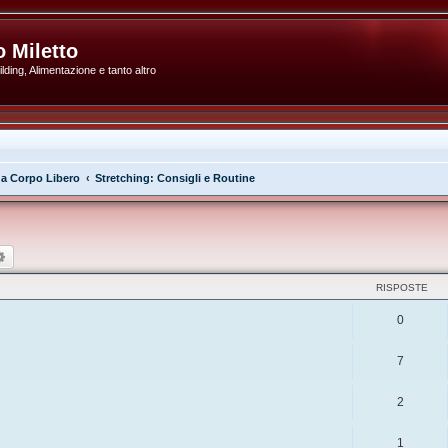
 Miletto
ding, Alimentazione e tanto altro
 a Corpo Libero
Stretching: Consigli e Routine
ca
Ricerca avanzata
RISPOSTE
0
7
2
1