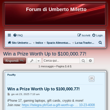
Forum di Umberto Miletto
FAQ
Iscriviti
Login
C
Sito Umberto Miletto
Indice
Spazio Alimentazione e Diete
La tua Trasformazione Fisica
e
Win a Prize Worth Up to $100,000.77!
r
Cerca
Ricerca av
Rispondi
c
a
1 messaggio • Pagina
1
di
1
Paulfly
Win a Prize Worth Up to $100,000.77!
M
gio ott 23, 2025 7:10 am
e
s
iPhone 17, gaming laptops, gift cards, crypto & more!
s
Join now:
https://telegra.ph/Get-a-gift-worth-up- ... 10-23-4008
a
g