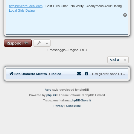
g
i
https://SecreLocal.com
- Best Girls Chat - No Verify - Anonymous Adult Dating -
o
Local Girls Dating
T
o
p
Rispondi
1 messaggio • Pagina
1
di
1
Vai a
Sito Umberto Miletto
Indice
Tutti gli orari sono
UTC
Aero
style developed for phpBB
Powered by
phpBB
® Forum Software © phpBB Limited
Traduzione Italiana
phpBB-Store.it
Privacy
|
Condizioni