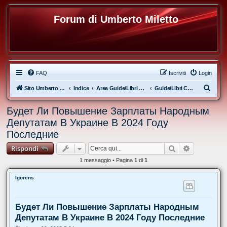
Forum di Umberto Miletto
FAQ
Iscriviti
Login
C
Sito Umberto Miletto
Indice
Area Guide/Libri del Coach Umberto Miletto
Guide/Libri Calisthenics e Corpo Libero: Consigli e Suggerimenti
e
Будет Ли Повышение Зарплаты Народным
r
Депутатам В Украине В 2024 Году
c
Последние
a
Cerca
Ricerca av
Rispondi
1 messaggio • Pagina
1
di
1
Igorens
Будет Ли Повышение Зарплаты Народным
Депутатам В Украине В 2024 Году Последние