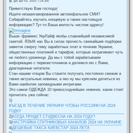
M
gio apr 03, 2025 7:24 am
e
s
Приветствую Вам господа
!
s
Ищите незаангажированное автокефальное СМИ?
a
g
Собирайтесь изучать концевую а также настоящую
g
информацию? Тут-то Ваша милость числом адресу!
i
o
Выше- фрамекс УкрЛайф якобы славнейшей независимой
газетой. ЯЗЫК нас Вы в силах прочесть свежайшие подборки
заметок сверху тему заработных плат в течение Украине,
общественных платежей и тарифов, которые затрагивают чуть
не любого уроженца. Да мы с тобой зарабатываем
информацию с первоисточников и делемся ею с Вами,
драгоценные читатели.
Стан нашим чтецом Вы станете получать постоянно свежие а
также актуальные новинки, а яко ну мы хряснем делиться из
Вами наиболее заповедными интригами.
Это самое ОДЕЖДА 10 превосходнейших новинок, какие стоит
прочитать уже сейчас:
1)
ВЪЕЗД В ТЕЧЕНИЕ УКРАИНУ ЧТОБЫ РОССИЯН НА 2024
ГОДКУ
2)
КОГДА ПРИДЕТ СТУДВЕСНА НА 2024 ГОДУ?
3)
НАСТРОЙКИ СПУТНИКОВЫХ КАНАЛОВ 2024 НА УКРАИНЕ
4)
ДЕШЕВЫЕ ТАКСА КИЕВСТАР 2024 ЛЕТА