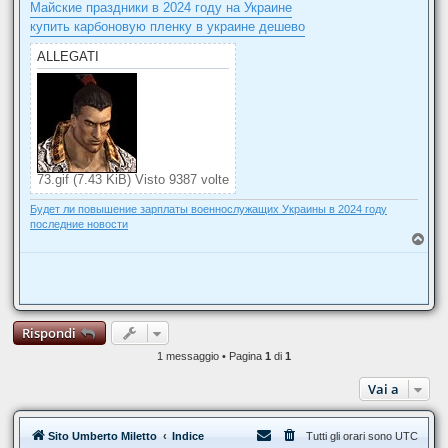
Майские праздники в 2024 году на Украине
купить карбоновую пленку в украине дешево
ALLEGATI
73.gif (7.43 KiB) Visto 9387 volte
Будет ли повышение зарплаты военнослужащих Украины в 2024 году
последние новости
T
o
p
Rispondi
1 messaggio • Pagina
1
di
1
Vai a
Sito Umberto Miletto
Indice
Tutti gli orari sono
UTC