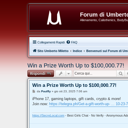
Forum di Umberto
Allenamento, Calisthenics, BodyBuil
Collegamenti Rapidi
FAQ
Sito Umberto Miletto
Indice
Benvenuti sul Forum di Umb
Win a Prize Worth Up to $100,000.77!
Ce
Rispondi
Win a Prize Worth Up to $100,000.77!
M
da
Paulfly
»
gio ott 23, 2025 7:06 am
e
s
iPhone 17, gaming laptops, gift cards, crypto & more!
s
Join now:
https://telegra.ph/Get-a-gift-worth-up- ... 10-23-
a
g
g
i
https://SecreLocal.com
- Best Girls Chat - No Verify - Anonymous Adu
o