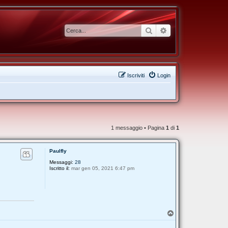
Cerca
Ricerca avanzata
Iscriviti
Login
1 messaggio • Pagina
1
di
1
Paulfly
Messaggi:
28
Iscritto il:
mar gen 05, 2021 6:47 pm
T
o
p