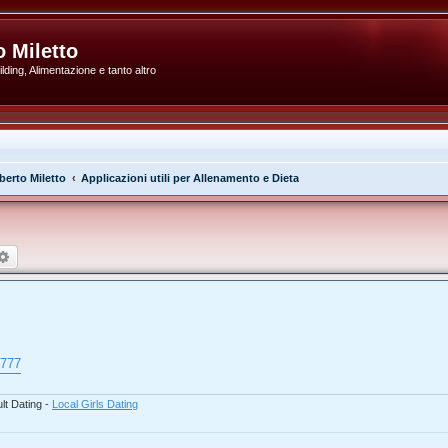
 Miletto
ding, Alimentazione e tanto altro
erto Miletto
Applicazioni utili per Allenamento e Dieta
rca
Ricerca avanzata
7777
lt Dating -
Local Girls Dating