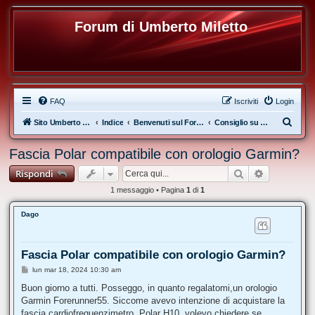
Forum di Umberto Miletto
FAQ
Iscriviti
Login
C
Sito Umberto Miletto
Indice
Benvenuti sul Forum di Umberto Miletto
Consiglio su Attrezzi per l'Allenamento
e
Fascia Polar compatibile con orologio Garmin?
r
Cerca
Ricerca av
Rispondi
c
a
1 messaggio • Pagina
1
di
1
Dago
Fascia Polar compatibile con orologio Garmin?
M
lun mar 18, 2024 10:30 am
e
s
Buon giorno a tutti. Posseggo, in quanto regalatomi,un orologio
s
Garmin Forerunner55. Siccome avevo intenzione di acquistare la
a
g
fascia cardiofrequenzimetro, Polar H10, volevo chiedere se