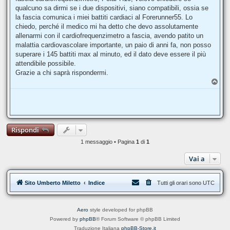
g
qualcuno sa dirmi se i due dispositivi, siano compatibili, ossia se
i
o
la fascia comunica i miei battiti cardiaci al Forerunner55. Lo
chiedo, perché il medico mi ha detto che devo assolutamente
allenarmi con il cardiofrequenzimetro a fascia, avendo patito un
malattia cardiovascolare importante, un paio di anni fa, non posso
superare i 145 battiti max al minuto, ed il dato deve essere il più
attendibile possibile.
Grazie a chi saprà rispondermi.
T
o
p
Rispondi
1 messaggio • Pagina
1
di
1
Vai a
Sito Umberto Miletto
Indice
Tutti gli orari sono
UTC
Aero
style developed for phpBB
Powered by
phpBB
® Forum Software © phpBB Limited
Traduzione Italiana
phpBB-Store.it