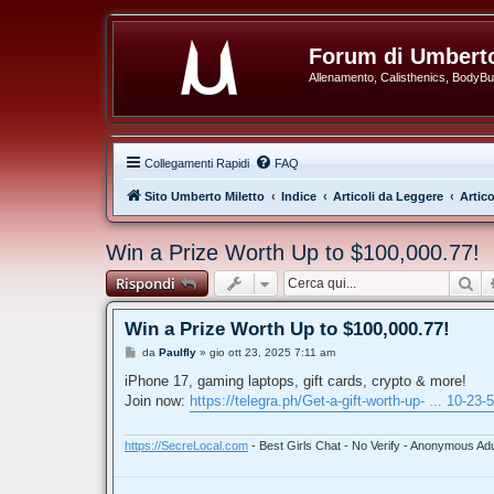
Forum di Umberto
Allenamento, Calisthenics, BodyBuil
Collegamenti Rapidi
FAQ
Sito Umberto Miletto
Indice
Articoli da Leggere
Artico
Win a Prize Worth Up to $100,000.77!
Ce
Rispondi
Win a Prize Worth Up to $100,000.77!
M
da
Paulfly
»
gio ott 23, 2025 7:11 am
e
s
iPhone 17, gaming laptops, gift cards, crypto & more!
s
Join now:
https://telegra.ph/Get-a-gift-worth-up- ... 10-23-
a
g
g
i
https://SecreLocal.com
- Best Girls Chat - No Verify - Anonymous Adu
o