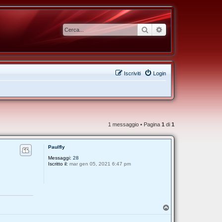
Cerca
Ricerca avanzata
Iscriviti
Login
1 messaggio • Pagina
1
di
1
Paulfly
Messaggi:
28
Iscritto il:
mar gen 05, 2021 6:47 pm
T
o
p