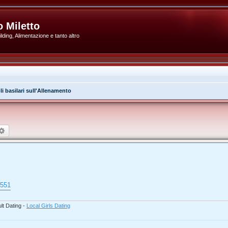
 Miletto
ding, Alimentazione e tanto altro
li basilari sull'Allenamento
rca
Ricerca avanzata
5551
lt Dating -
Local Girls Dating