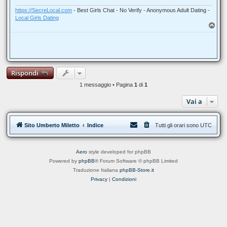
g
i
https://SecreLocal.com
- Best Girls Chat - No Verify - Anonymous Adult Dating -
o
Local Girls Dating
T
o
p
Rispondi
1 messaggio • Pagina
1
di
1
Vai a
Sito Umberto Miletto
Indice
Tutti gli orari sono
UTC
Aero
style developed for phpBB
Powered by
phpBB
® Forum Software © phpBB Limited
Traduzione Italiana
phpBB-Store.it
Privacy
|
Condizioni