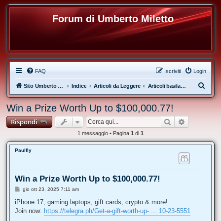
Forum di Umberto Miletto
FAQ
Iscriviti
Login
C
Sito Umberto Miletto
Indice
Articoli da Leggere
Articoli basilari sull'Allenamento
e
Win a Prize Worth Up to $100,000.77!
r
Cerca
Ricerca av
Rispondi
c
a
1 messaggio • Pagina
1
di
1
Paulfly
Win a Prize Worth Up to $100,000.77!
M
gio ott 23, 2025 7:11 am
e
s
iPhone 17, gaming laptops, gift cards, crypto & more!
s
Join now:
https://telegra.ph/Get-a-gift-worth-up- ... 10-23-5551
a
g