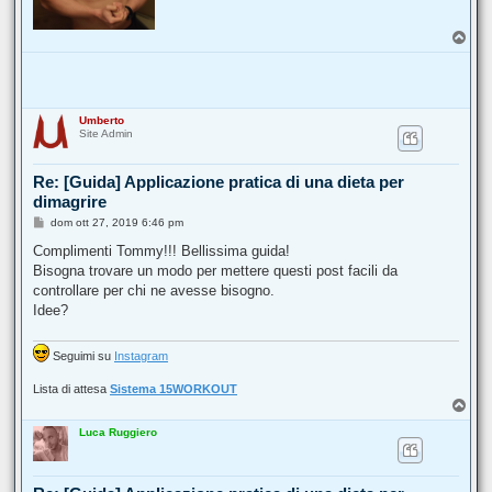
T
o
p
Umberto
Site Admin
Re: [Guida] Applicazione pratica di una dieta per
dimagrire
M
dom ott 27, 2019 6:46 pm
e
s
Complimenti Tommy!!! Bellissima guida!
s
Bisogna trovare un modo per mettere questi post facili da
a
g
controllare per chi ne avesse bisogno.
g
Idee?
i
o
Seguimi su
Instagram
Lista di attesa
Sistema 15WORKOUT
T
o
Luca Ruggiero
p