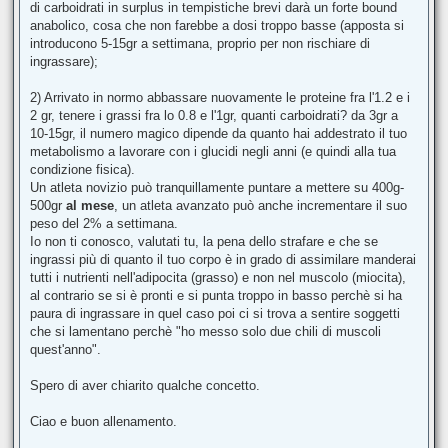
di carboidrati in surplus in tempistiche brevi darà un forte bound
anabolico, cosa che non farebbe a dosi troppo basse (apposta si
introducono 5-15gr a settimana, proprio per non rischiare di
ingrassare);
2) Arrivato in normo abbassare nuovamente le proteine fra l'1.2 e i
2 gr, tenere i grassi fra lo 0.8 e l'1gr, quanti carboidrati? da 3gr a
10-15gr, il numero magico dipende da quanto hai addestrato il tuo
metabolismo a lavorare con i glucidi negli anni (e quindi alla tua
condizione fisica).
Un atleta novizio può tranquillamente puntare a mettere su 400g-
500gr
al mese
, un atleta avanzato può anche incrementare il suo
peso del 2% a settimana.
Io non ti conosco, valutati tu, la pena dello strafare e che se
ingrassi più di quanto il tuo corpo è in grado di assimilare manderai
tutti i nutrienti nell'adipocita (grasso) e non nel muscolo (miocita),
al contrario se si è pronti e si punta troppo in basso perchè si ha
paura di ingrassare in quel caso poi ci si trova a sentire soggetti
che si lamentano perchè "ho messo solo due chili di muscoli
quest'anno".
Spero di aver chiarito qualche concetto.
Ciao e buon allenamento.