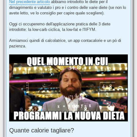
s
Nel precedente articolo
abbiamo introdotto le diete per il
s
dimagrimento e valutato i pro e i contro delle varie diete (se non lo
a
g
avete letto, ve lo consiglio per capire quale scegliere).
g
i
o
Oggi ci occuperemo dell'applicazione pratica delle 3 diete
introdotte: la low-carb ciclica, la low-fat e l'IIFYM.
Armiamoci quindi di calcolatrice, un app contacalorie e un pò di
pazienza.
Quante calorie tagliare?