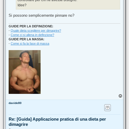
Idee?
Si possono semplicemente pinnare no?
GUIDE PER LA DEFINIZIONE:
-
Quale dieta scegliere per dimagrire?
-
Come ci si allena in definzione?
GUIDE PER LA MASSA:
-
Come si fa la fase di massa
T
o
davide80
p
Re: [Guida] Applicazione pratica di una dieta per
dimagrire