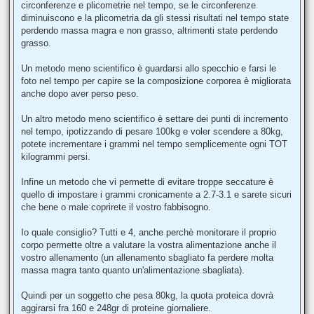
circonferenze e plicometrie nel tempo, se le circonferenze
diminuiscono e la plicometria da gli stessi risultati nel tempo state
perdendo massa magra e non grasso, altrimenti state perdendo
grasso.
Un metodo meno scientifico è guardarsi allo specchio e farsi le
foto nel tempo per capire se la composizione corporea è migliorata
anche dopo aver perso peso.
Un altro metodo meno scientifico è settare dei punti di incremento
nel tempo, ipotizzando di pesare 100kg e voler scendere a 80kg,
potete incrementare i grammi nel tempo semplicemente ogni TOT
kilogrammi persi.
Infine un metodo che vi permette di evitare troppe seccature è
quello di impostare i grammi cronicamente a 2.7-3.1 e sarete sicuri
che bene o male coprirete il vostro fabbisogno.
Io quale consiglio? Tutti e 4, anche perchè monitorare il proprio
corpo permette oltre a valutare la vostra alimentazione anche il
vostro allenamento (un allenamento sbagliato fa perdere molta
massa magra tanto quanto un'alimentazione sbagliata).
Quindi per un soggetto che pesa 80kg, la quota proteica dovrà
aggirarsi fra 160 e 248gr di proteine giornaliere.