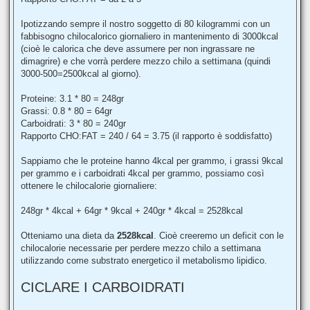
Ipotizzando sempre il nostro soggetto di 80 kilogrammi con un
fabbisogno chilocalorico giornaliero in mantenimento di 3000kcal
(cioè le calorica che deve assumere per non ingrassare ne
dimagrire) e che vorrà perdere mezzo chilo a settimana (quindi
3000-500=2500kcal al giorno).
Proteine: 3.1 * 80 = 248gr
Grassi: 0.8 * 80 = 64gr
Carboidrati: 3 * 80 = 240gr
Rapporto CHO:FAT = 240 / 64 = 3.75 (il rapporto è soddisfatto)
Sappiamo che le proteine hanno 4kcal per grammo, i grassi 9kcal
per grammo e i carboidrati 4kcal per grammo, possiamo così
ottenere le chilocalorie giornaliere:
248gr * 4kcal + 64gr * 9kcal + 240gr * 4kcal = 2528kcal
Otteniamo una dieta da
2528kcal
. Cioè creeremo un deficit con le
chilocalorie necessarie per perdere mezzo chilo a settimana
utilizzando come substrato energetico il metabolismo lipidico.
CICLARE I CARBOIDRATI