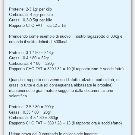
Proteine: 2-3.1gr per kilo
Carboidrati: 4-5gr per kilo
Grassi: 0.3-0.5gr per kilo
Rapporto CHO:FAT = da 12 a 16
Prendendo come esempio di nuovo il nostro ragazzotto di 80kg e
creando il solito deficit di 500kcal:
Proteine: 3.1 * 80 = 248gr
Grassi: 0.4 * 80 = 32gr
Carboidrati: 4 * 80 = 320gr
Rapporto CHO:FAT = 320 / 32 = 10 (il rapporto
non
è soddisfatto)
Quando il rapporto non viene soddisfatto, alzate i carboidrati, o i
grassi o tutte e due (di conseguenza abbassate le proteine)
mantenendo le grammature suggerite dalla documentazione
scientifica.
Proteine: 2.5 * 80 = 200gr
Grassi: 0.35 * 80 = 28gr
Carboidrati: 4.5 * 80 = 360gr
Rapporto CHO:FAT = 360 / 28 = 13 (il rapporto ora è soddisfatto)
Ultima prova del 9 contando le chilocalorie ingerite: