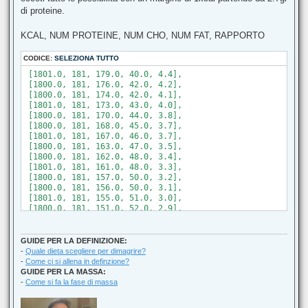
di proteine.
KCAL, NUM PROTEINE, NUM CHO, NUM FAT, RAPPORTO
CODICE:
SELEZIONA TUTTO
 [1801.0, 181, 179.0, 40.0, 4.4],

 [1800.0, 181, 176.0, 42.0, 4.2],

 [1800.0, 181, 174.0, 42.0, 4.1],

 [1801.0, 181, 173.0, 43.0, 4.0],

 [1800.0, 181, 170.0, 44.0, 3.8],

 [1800.0, 181, 168.0, 45.0, 3.7],

 [1801.0, 181, 167.0, 46.0, 3.7],

 [1800.0, 181, 163.0, 47.0, 3.5],

 [1800.0, 181, 162.0, 48.0, 3.4],

 [1801.0, 181, 161.0, 48.0, 3.3],

 [1800.0, 181, 157.0, 50.0, 3.2],

 [1800.0, 181, 156.0, 50.0, 3.1],

 [1801.0, 181, 155.0, 51.0, 3.0],

 [1800.0, 181, 151.0, 52.0, 2.9],

 [1800.0, 181, 150.0, 53.0, 2.8],

 [1801.0, 181, 149.0, 54.0, 2.8],

 [1801.0, 188, 172.0, 40.0, 4.3],

GUIDE PER LA DEFINIZIONE:
 [1800.0, 188, 169.0, 42.0, 4.1],

-
Quale dieta scegliere per dimagrire?
 [1800.0, 188, 167.0, 42.0, 4.0],

-
Come ci si allena in definzione?
 [1801.0, 188, 166.0, 43.0, 3.9],

GUIDE PER LA MASSA:
 [1800.0, 188, 163.0, 44.0, 3.7],

-
Come si fa la fase di massa
 [1800.0, 188, 161.0, 45.0, 3.6],

 [1801.0, 188, 160.0, 46.0, 3.5],
