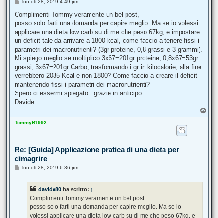
M
lun ott 28, 2019 4:49 pm
e
s
Complimenti Tommy veramente un bel post,
s
posso solo farti una domanda per capire meglio. Ma se io volessi
a
g
applicare una dieta low carb su di me che peso 67kg, e impostare
g
un deficit tale da arrivare a 1800 kcal, come faccio a tenere fissi i
i
o
parametri dei macronutrienti? (3gr proteine, 0,8 grassi e 3 grammi).
Mi spiego meglio se moltiplico 3x67=201gr proteine, 0,8x67=53gr
grassi, 3x67=201gr Carbo, trasformando i gr in kilocalorie, alla fine
verrebbero 2085 Kcal e non 1800? Come faccio a creare il deficit
mantenendo fissi i parametri dei macronutrienti?
Spero di essermi spiegato...grazie in anticipo
Davide
T
o
TommyB1992
p
Re: [Guida] Applicazione pratica di una dieta per
dimagrire
M
lun ott 28, 2019 6:36 pm
e
s
s
davide80
ha scritto:
↑
a
g
Complimenti Tommy veramente un bel post,
g
posso solo farti una domanda per capire meglio. Ma se io
i
o
volessi applicare una dieta low carb su di me che peso 67kg, e