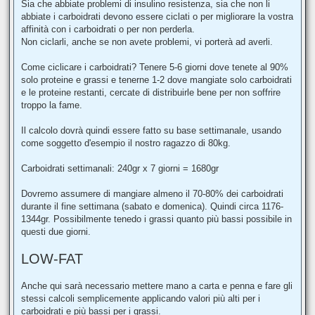
Sia che abbiate problemi di insulino resistenza, sia che non li
abbiate i carboidrati devono essere ciclati o per migliorare la vostra
affinità con i carboidrati o per non perderla.
Non ciclarli, anche se non avete problemi, vi porterà ad averli.
Come ciclicare i carboidrati? Tenere 5-6 giorni dove tenete al 90%
solo proteine e grassi e tenerne 1-2 dove mangiate solo carboidrati
e le proteine restanti, cercate di distribuirle bene per non soffrire
troppo la fame.
Il calcolo dovrà quindi essere fatto su base settimanale, usando
come soggetto d'esempio il nostro ragazzo di 80kg.
Carboidrati settimanali: 240gr x 7 giorni = 1680gr
Dovremo assumere di mangiare almeno il 70-80% dei carboidrati
durante il fine settimana (sabato e domenica). Quindi circa 1176-
1344gr. Possibilmente tenedo i grassi quanto più bassi possibile in
questi due giorni.
LOW-FAT
Anche qui sarà necessario mettere mano a carta e penna e fare gli
stessi calcoli semplicemente applicando valori più alti per i
carboidrati e più bassi per i grassi.