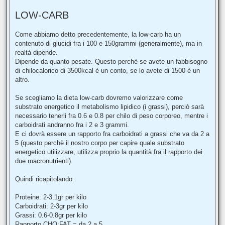
LOW-CARB
Come abbiamo detto precedentemente, la low-carb ha un
contenuto di glucidi fra i 100 e 150grammi (generalmente), ma in
realtà dipende.
Dipende da quanto pesate. Questo perchè se avete un fabbisogno
di chilocalorico di 3500kcal è un conto, se lo avete di 1500 è un
altro.
Se scegliamo la dieta low-carb dovremo valorizzare come
substrato energetico il metabolismo lipidico (i grassi), perciò sarà
necessario tenerli fra 0.6 e 0.8 per chilo di peso corporeo, mentre i
carboidrati andranno fra i 2 e 3 grammi.
E ci dovrà essere un rapporto fra carboidrati a grassi che va da 2 a
5 (questo perchè il nostro corpo per capire quale substrato
energetico utilizzare, utilizza proprio la quantità fra il rapporto dei
due macronutrienti).
Quindi ricapitolando:
Proteine: 2-3.1gr per kilo
Carboidrati: 2-3gr per kilo
Grassi: 0.6-0.8gr per kilo
Rapporto CHO:FAT = da 2 a 5