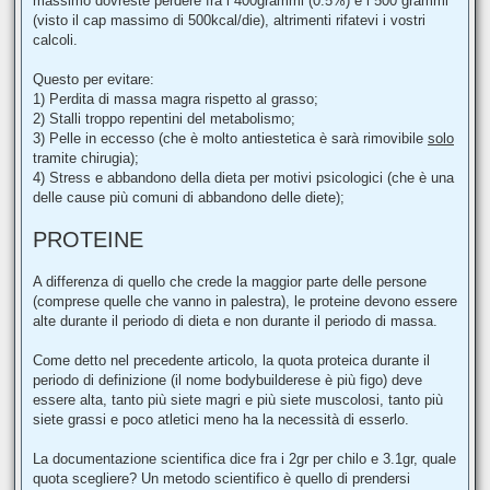
massimo dovreste perdere fra i 400grammi (0.5%) e i 500 grammi
(visto il cap massimo di 500kcal/die), altrimenti rifatevi i vostri
calcoli.
Questo per evitare:
1) Perdita di massa magra rispetto al grasso;
2) Stalli troppo repentini del metabolismo;
3) Pelle in eccesso (che è molto antiestetica è sarà rimovibile
solo
tramite chirugia);
4) Stress e abbandono della dieta per motivi psicologici (che è una
delle cause più comuni di abbandono delle diete);
PROTEINE
A differenza di quello che crede la maggior parte delle persone
(comprese quelle che vanno in palestra), le proteine devono essere
alte durante il periodo di dieta e non durante il periodo di massa.
Come detto nel precedente articolo, la quota proteica durante il
periodo di definizione (il nome bodybuilderese è più figo) deve
essere alta, tanto più siete magri e più siete muscolosi, tanto più
siete grassi e poco atletici meno ha la necessità di esserlo.
La documentazione scientifica dice fra i 2gr per chilo e 3.1gr, quale
quota scegliere? Un metodo scientifico è quello di prendersi