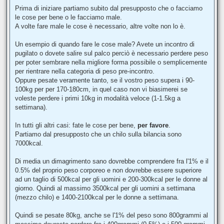
Prima di iniziare partiamo subito dal presupposto che o facciamo
le cose per bene o le facciamo male.
A volte fare male le cose è necessario, altre volte non lo è.
Un esempio di quando fare le cose male? Avete un incontro di
pugilato o dovete salire sul palco perciò è necessario perdere peso
per poter sembrare nella migliore forma possibile o semplicemente
per rientrare nella categoria di peso pre-incontro.
Oppure pesate veramente tanto, se il vostro peso supera i 90-
100kg per per 170-180cm, in quel caso non vi biasimerei se
voleste perdere i primi 10kg in modalità veloce (1-1.5kg a
settimana).
In tutti gli altri casi: fate le cose per bene,
per favore
.
Partiamo dal presupposto che un chilo sulla bilancia sono
7000kcal.
Di media un dimagrimento sano dovrebbe comprendere fra l'1% e il
0.5% del proprio peso corporeo e non dovrebbe essere superiore
ad un taglio di 500kcal per gli uomini e 200-300kcal per le donne al
giorno. Quindi al massimo 3500kcal per gli uomini a settimana
(mezzo chilo) e 1400-2100kcal per le donne a settimana.
Quindi se pesate 80kg, anche se l'1% del peso sono 800grammi al