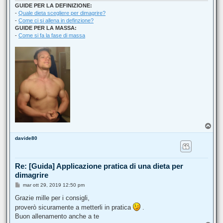
GUIDE PER LA DEFINIZIONE:
-
Quale dieta scegliere per dimagrire?
-
Come ci si allena in definzione?
GUIDE PER LA MASSA:
-
Come si fa la fase di massa
T
o
davide80
p
Re: [Guida] Applicazione pratica di una dieta per
dimagrire
M
mar ott 29, 2019 12:50 pm
e
s
Grazie mille per i consigli,
s
proverò sicuramente a metterli in pratica
.
a
g
Buon allenamento anche a te
g