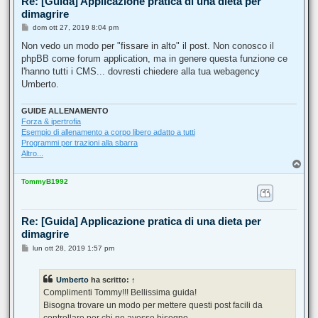
Re: [Guida] Applicazione pratica di una dieta per
dimagrire
M
dom ott 27, 2019 8:04 pm
e
s
Non vedo un modo per "fissare in alto" il post. Non conosco il
s
phpBB come forum application, ma in genere questa funzione ce
a
g
l'hanno tutti i CMS... dovresti chiedere alla tua webagency
g
Umberto.
i
o
GUIDE ALLENAMENTO
Forza & ipertrofia
Esempio di allenamento a corpo libero adatto a tutti
Programmi per trazioni alla sbarra
Altro...
T
o
TommyB1992
p
Re: [Guida] Applicazione pratica di una dieta per
dimagrire
M
lun ott 28, 2019 1:57 pm
e
s
s
Umberto
ha scritto:
↑
a
g
Complimenti Tommy!!! Bellissima guida!
g
Bisogna trovare un modo per mettere questi post facili da
i
o
controllare per chi ne avesse bisogno.