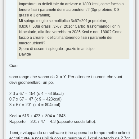
impostare un deficit tale da arrivare a 1800 kcal, come faccio a
tenere fissi i parametri dei macronutrienti? (3gr proteine, 0,8
grassi e 3 grammi).
Mi spiego meglio se moltiplico 3x67=201gr proteine,
0,8x67=53gr grassi, 3x67=201gr Carbo, trasformando i gr in
kilocalorie, alla fine verrebbero 2085 Kcal e non 1800? Come
faccio a creare il deficit mantenendo fissi i parametri dei
macronutrienti?
Spero di essermi spiegato...grazie in anticipo
Davide
Ciao,
sono range che vanno da X a Y. Per ottenere i numeri che vuoi
devi giocherellarci un pò.
2.3 x 67 = 154 (x 4 = 616kcal)
0.7 x 67 = 47 (x 9 = 423kcal)
3 x 67 = 201 (x 4 = 804kcal)
Kcal = 616 + 423 + 804 = 1843
Rapporto = 201 / 47 = 4.3 (rapporto soddisfatto).
Tieni, sviluppando un software (che appena ho tempo metto online)
eccoti tutte le possibilità con un margine di 1kcal partendo da 2.7gr