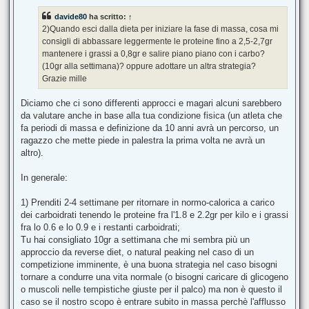
davide80
ha scritto:
↑
2)Quando esci dalla dieta per iniziare la fase di massa, cosa mi
consigli di abbassare leggermente le proteine fino a 2,5-2,7gr
mantenere i grassi a 0,8gr e salire piano piano con i carbo?
(10gr alla settimana)? oppure adottare un altra strategia?
Grazie mille
Diciamo che ci sono differenti approcci e magari alcuni sarebbero
da valutare anche in base alla tua condizione fisica (un atleta che
fa periodi di massa e definizione da 10 anni avrà un percorso, un
ragazzo che mette piede in palestra la prima volta ne avrà un
altro).
In generale:
1) Prenditi 2-4 settimane per ritornare in normo-calorica a carico
dei carboidrati tenendo le proteine fra l'1.8 e 2.2gr per kilo e i grassi
fra lo 0.6 e lo 0.9 e i restanti carboidrati;
Tu hai consigliato 10gr a settimana che mi sembra più un
approccio da reverse diet, o natural peaking nel caso di un
competizione imminente, è una buona strategia nel caso bisogni
tornare a condurre una vita normale (o bisogni caricare di glicogeno
o muscoli nelle tempistiche giuste per il palco) ma non è questo il
caso se il nostro scopo è entrare subito in massa perchè l'afflusso