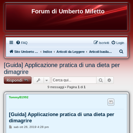
Forum di Umberto Miletto
FAQ
Iscriviti
Login
C
Sito Umberto Miletto
Indice
Articoli da Leggere
Articoli basilari sull'Alimentazione
e
[Guida] Applicazione pratica di una dieta per
r
dimagrire
c
Cerca
Ricerca av
Rispondi
a
9 messaggi • Pagina
1
di
1
TommyB1992
[Guida] Applicazione pratica di una dieta per
dimagrire
M
sab ott 26, 2019 4:28 pm
e