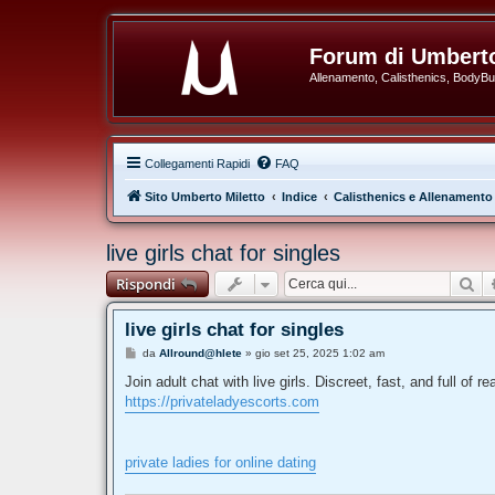
Forum di Umberto
Allenamento, Calisthenics, BodyBuil
Collegamenti Rapidi
FAQ
Sito Umberto Miletto
Indice
Calisthenics e Allenamento
live girls chat for singles
Ce
Rispondi
live girls chat for singles
M
da
Allround@hlete
»
gio set 25, 2025 1:02 am
e
s
Join adult chat with live girls. Discreet, fast, and full of rea
s
https://privateladyescorts.com
a
g
g
i
o
private ladies for online dating