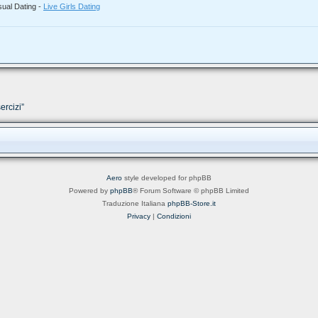
sual Dating -
Live Girls Dating
ercizi”
Aero
style developed for phpBB
Powered by
phpBB
® Forum Software © phpBB Limited
Traduzione Italiana
phpBB-Store.it
Privacy
|
Condizioni