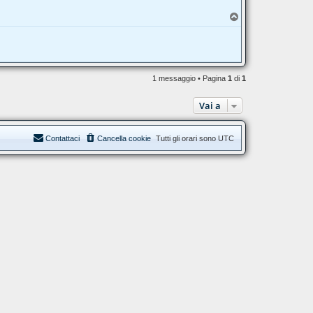
A
l
T
l
o
r
p
o
u
n
d
@
h
1 messaggio • Pagina
1
di
1
l
e
t
Vai a
e
Contattaci
Cancella cookie
Tutti gli orari sono
UTC