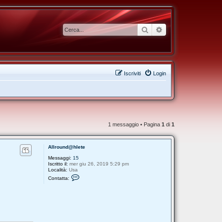
Cerca
Ricerca avanzata
Iscriviti
Login
1 messaggio • Pagina
1
di
1
Allround@hlete
Messaggi:
15
Iscritto il:
mer giu 26, 2019 5:29 pm
Località:
Usa
C
Contatta:
o
n
t
a
t
t
a