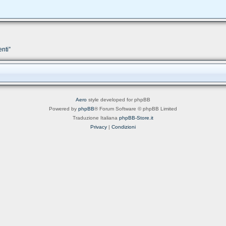
nti”
Aero
style developed for phpBB
Powered by
phpBB
® Forum Software © phpBB Limited
Traduzione Italiana
phpBB-Store.it
Privacy
|
Condizioni