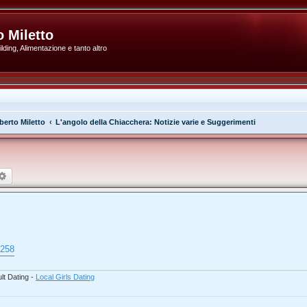
 Miletto
ding, Alimentazione e tanto altro
erto Miletto
L'angolo della Chiacchera: Notizie varie e Suggerimenti
rca
Ricerca avanzata
7258
lt Dating -
Local Girls Dating