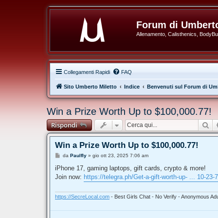
Forum di Umberto
Allenamento, Calisthenics, BodyBuil
Collegamenti Rapidi
FAQ
Sito Umberto Miletto
Indice
Benvenuti sul Forum di Umb
Win a Prize Worth Up to $100,000.77!
Ce
Rispondi
Win a Prize Worth Up to $100,000.77!
M
da
Paulfly
»
gio ott 23, 2025 7:06 am
e
s
iPhone 17, gaming laptops, gift cards, crypto & more!
s
Join now:
https://telegra.ph/Get-a-gift-worth-up- ... 10-23-
a
g
g
i
https://SecreLocal.com
- Best Girls Chat - No Verify - Anonymous Adu
o