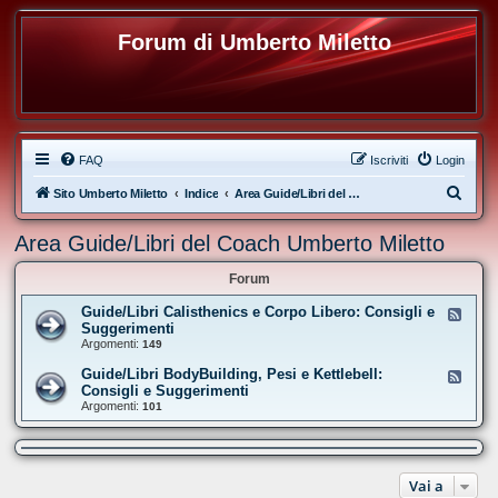
Forum di Umberto Miletto
FAQ
Iscriviti
Login
C
Sito Umberto Miletto
Indice
Area Guide/Libri del Coach Umberto Miletto
e
Area Guide/Libri del Coach Umberto Miletto
r
c
Forum
a
Guide/Libri Calisthenics e Corpo Libero: Consigli e
F
e
Suggerimenti
e
Argomenti:
149
d
-
Guide/Libri BodyBuilding, Pesi e Kettlebell:
F
G
e
Consigli e Suggerimenti
u
e
Argomenti:
i
101
d
d
-
e
G
/
u
L
i
i
d
Vai a
b
e