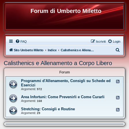
Forum di Umberto Miletto
FAQ
Iscriviti
Login
C
Sito Umberto Miletto
Indice
Calisthenics e Allenamento a Corpo Libero
e
Calisthenics e Allenamento a Corpo Libero
r
c
Forum
a
Programmi d'Allenamento, Consigli su Schede ed
F
e
Esercizi
e
Argomenti:
972
d
-
Area Infortuni: Come Prevenirli e Come Curarli
F
P
e
Argomenti:
168
r
e
o
d
Stretching: Consigli e Routine
g
F
-
r
e
Argomenti:
29
A
a
e
r
m
d
e
m
-
a
i
S
I